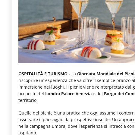
e
articoli
quotidiani
sul
mondo
dell'alimentazione,
dei
consumi
OSPITALITÀ E TURISMO
- La
Giornata Mondiale del Picni
riscoprire un’esperienza che va oltre il semplice pranzo a
fuoricasa,
immersione nei luoghi, il picnic viene reinterpretato dal 
del
proposte del
Londra Palace Venezia
e del
Borgo dei Cont
territorio.
Food
Service
Quella del picnic è una pratica che oggi assume i contorni 
osservare il paesaggio da prospettive insolite. Un approc
e
nella campagna umbra, dove l’esperienza si intreccia con le
tutte
ospitano.