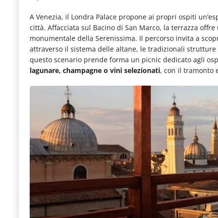
le
A Venezia, il Londra Palace propone ai propri ospiti un’es
novità
città. Affacciata sul Bacino di San Marco, la terrazza offre 
monumentale della Serenissima. Il percorso invita a scopr
del
attraverso il sistema delle altane, le tradizionali struttu
comparto
questo scenario prende forma un picnic dedicato agli osp
Horeca.
lagunare, champagne o vini selezionati
, con il tramonto 