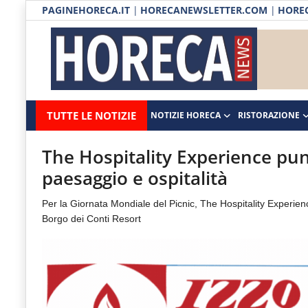
PAGINEHORECA.IT
|
HORECANEWSLETTER.COM
|
HOREC
Notizie HORECA
Horecanews.it
Notizie
TUTTE LE NOTIZIE
NOTIZIE HORECA
RISTORAZIONE
Ristorazione
-
Horeca
-
Ospitalità
The Hospitality Experience punt
Il
paesaggio e ospitalità
Distribuzione
portale
Per la Giornata Mondiale del Picnic, The Hospitality Experie
del
Prodotti | Dispensa Horeca
Borgo dei Conti Resort
canale
Eventi
Horeca
e
RUBRICHE
del