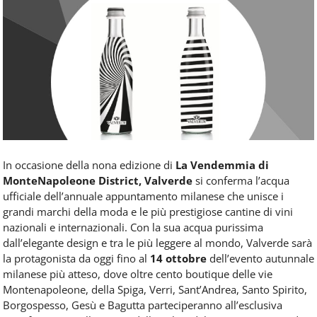
Food
Service
e
tutte
le
novità
del
comparto
Horeca.
In occasione della nona edizione di
La Vendemmia di
MonteNapoleone District, Valverde
si conferma l’acqua
ufficiale dell’annuale appuntamento milanese che unisce i
grandi marchi della moda e le più prestigiose cantine di vini
nazionali e internazionali. Con la sua acqua purissima
dall’elegante design e tra le più leggere al mondo, Valverde sarà
la protagonista da oggi fino al
14 ottobre
dell’evento autunnale
milanese più atteso, dove oltre cento boutique delle vie
Montenapoleone, della Spiga, Verri, Sant’Andrea, Santo Spirito,
Borgospesso, Gesù e Bagutta parteciperanno all’esclusiva