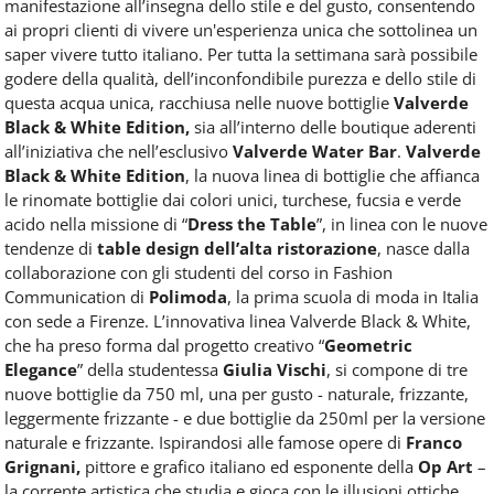
manifestazione all’insegna dello stile e del gusto, consentendo
ai propri clienti di vivere un'esperienza unica che sottolinea un
saper vivere tutto italiano. Per tutta la settimana sarà possibile
godere della qualità, dell’inconfondibile purezza e dello stile di
questa acqua unica, racchiusa nelle nuove bottiglie
Valverde
Black & White Edition,
sia all’interno delle boutique aderenti
all’iniziativa che nell’esclusivo
Valverde Water Bar
.
Valverde
Black & White Edition
, la nuova linea di bottiglie che affianca
le rinomate bottiglie dai colori unici, turchese, fucsia e verde
acido nella missione di “
Dress the Table
”, in linea con le nuove
tendenze di
table design dell’alta ristorazione
, nasce dalla
collaborazione con gli studenti del corso in Fashion
Communication di
Polimoda
, la prima scuola di moda in Italia
con sede a Firenze. L’innovativa linea Valverde Black & White,
che ha preso forma dal progetto creativo “
Geometric
Elegance
” della studentessa
Giulia Vischi
, si compone di tre
nuove bottiglie da 750 ml, una per gusto - naturale, frizzante,
leggermente frizzante - e due bottiglie da 250ml per la versione
naturale e frizzante. Ispirandosi alle famose opere di
Franco
Grignani,
pittore e grafico italiano ed esponente della
Op Art
–
la corrente artistica che studia e gioca con le illusioni ottiche,