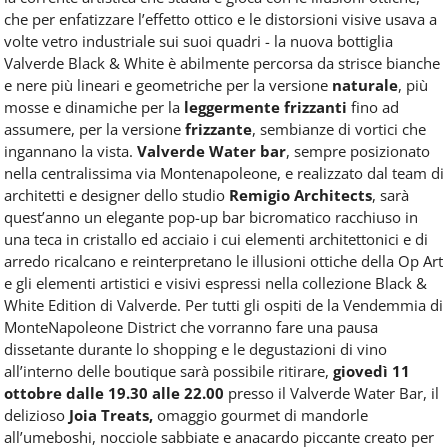
che per enfatizzare l’effetto ottico e le distorsioni visive usava a
volte vetro industriale sui suoi quadri - la nuova bottiglia
Valverde Black & White è abilmente percorsa da strisce bianche
e nere più lineari e geometriche per la versione
naturale
, più
mosse e dinamiche per la
leggermente frizzanti
fino ad
assumere, per la versione
frizzante
, sembianze di vortici che
ingannano la vista.
Valverde Water bar
, sempre posizionato
nella centralissima via Montenapoleone, e realizzato dal team di
architetti e designer dello studio
Remigio Architects
, sarà
quest’anno un elegante pop-up bar bicromatico racchiuso in
una teca in cristallo ed acciaio i cui elementi architettonici e di
arredo ricalcano e reinterpretano le illusioni ottiche della Op Art
e gli elementi artistici e visivi espressi nella collezione Black &
White Edition di Valverde. Per tutti gli ospiti de la Vendemmia di
MonteNapoleone District che vorranno fare una pausa
dissetante durante lo shopping e le degustazioni di vino
all’interno delle boutique sarà possibile ritirare,
giovedì 11
ottobre dalle 19.30 alle 22.00
presso il Valverde Water Bar, il
delizioso
Joia Treats,
omaggio gourmet di mandorle
all’umeboshi, nocciole sabbiate e anacardo piccante creato per