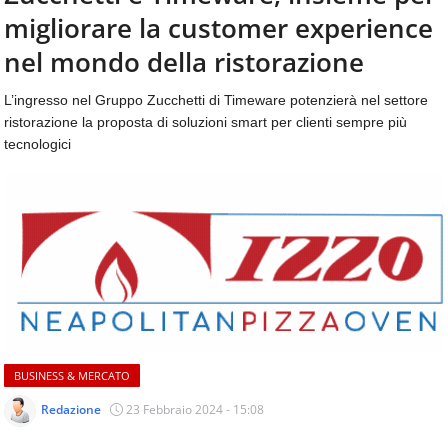
aggiornamenti
migliorare la customer experience
CONTATTI
quotidiani
su
nel mondo della ristorazione
temi
come
L’ingresso nel Gruppo Zucchetti di Timeware potenzierà nel settore
ospitalità,
ristorazione la proposta di soluzioni smart per clienti sempre più
ristorazione,
tecnologici
food
&
beverage,
catering
e
articoli
quotidiani
sul
mondo
dell'alimentazione,
dei
BUSINESS & MERCATO
consumi
fuoricasa,
Redazione
23 Febbraio 2024 - 15:08
del