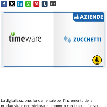
Food
Service
e
tutte
le
novità
del
comparto
Horeca.
La digitalizzazione, fondamentale per l'incremento della
produttività e per migliorare il rapporto con i clienti, è diventata