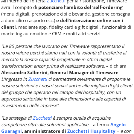
All’interno dell’offerta
Zucchetti
per la ristorazione, Timeware
avrà il compito di
potenziare l’ambito del ‘self-ordering
’
(menu digitali, prenotazione cibi e bevande, gestione consegna
a domicilio o asporto ecc.)
e dell’interazione online con i
clienti
, mediante app, fidelity card e gift digitali, funzionalità di
marketing automation e CRM e molti altri servizi.
“Le 85 persone che lavorano per Timeware rappresentano il
nostro valore perché siamo nati con la volontà di trasferire al
mercato la nostra capacità progettuale in ottica digital
transformation ancor prima di realizzare software
. – dichiara
Alessandro Salberini, General Manager di Timeware
–
L’ingresso in
Zucchetti
ci permetterà ovviamente di proporre le
nostre soluzioni e i nostri servizi anche alle migliaia di già clienti
del gruppo che operano nel campo dell’hospitality, con un
approccio sartoriale in base alle dimensioni e alle capacità di
investimento delle imprese”.
“La strategia di
Zucchetti
è sempre quella di acquisire
competenze oltre alle soluzioni applicative
– afferma
Angelo
Guaragni
, amministratore di
Zucchetti Hospitality
–
e con