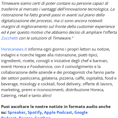
Timeware siamo certi di poter contare su persone capaci di
trasferire al mercato i vantaggi dell’innovazione tecnologica. La
ristorazione ha fatto grandi passi in avanti sul piano della
digitalizzazione dei processi, ma ci sono ancora notevoli
margini di miglioramento sul fronte della customer experience
ed è per questo motivo che abbiamo deciso di ampliare l’offerta
Zucchetti
con le soluzioni di Timeware.”
Horecanews.it
informa ogni giorno i propri lettori su notizie,
indagini e ricerche legate alla ristorazione, piatti tipici,
ingredienti, ricette, consigli e iniziative degli chef e barman,
eventi Horeca e Foodservice, con il coinvolgimento e la
collaborazione delle aziende e dei protagonisti che fanno parte
dei settori pasticceria, gelateria, pizzeria, caffè, ospitalità, food e
beverage, mixology e cocktail, food delivery, offerte di lavoro,
marketing, premi e riconoscimenti, distribuzione Horeca,
Catering, retail e tanto altro!
Puoi ascoltare le nostre notizie in formato audio anche
su:
Spreaker
,
Spotify
,
Apple Podcast
,
Google