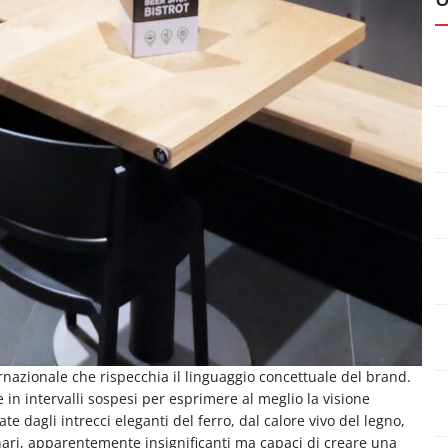
rnazionale che rispecchia il linguaggio concettuale del brand.
 in intervalli sospesi per esprimere al meglio la visione
te dagli intrecci eleganti del ferro, dal calore vivo del legno,
dinari, apparentemente insignificanti ma capaci di creare una