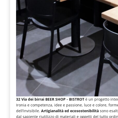
32 Via dei birrai BEER SHOP - BISTROT
è un progetto inte
Ironia e competenza, idee e passione, luce e colore, forme
dell’invisibile.
Artigianalità ed ecosostenibilità
sono esalta
dal sapiente riutilizzo di materiali e oggetti del tutto or