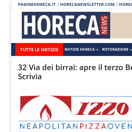
PAGINEHORECA.IT
|
HORECANEWSLETTER.COM
|
HOREC
Notizie HORECA
Horecanews.it
Notizie
TUTTE LE NOTIZIE
NOTIZIE HORECA
RISTORAZIONE
Ristorazione
-
Horeca
-
Ospitalità
32 Via dei birrai: apre il terzo 
Il
Scrivia
Distribuzione
portale
del
Prodotti | Dispensa Horeca
canale
Eventi
Horeca
e
RUBRICHE
del