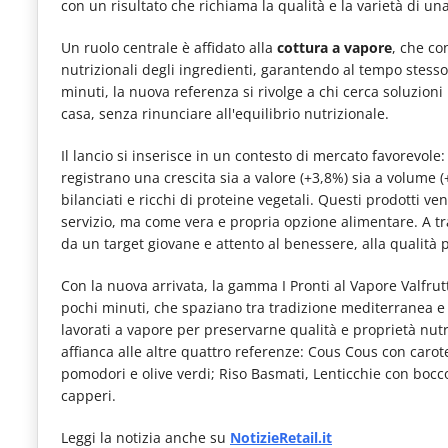
con un risultato che richiama la qualità e la varietà di una 
le
novità
Un ruolo centrale è affidato alla
cottura a vapore
, che co
nutrizionali degli ingredienti, garantendo al tempo stesso
del
minuti, la nuova referenza si rivolge a chi cerca soluzioni
comparto
casa, senza rinunciare all'equilibrio nutrizionale.
Horeca.
Il lancio si inserisce in un contesto di mercato favorevole:
registrano una crescita sia a valore (+3,8%) sia a volume 
bilanciati e ricchi di proteine vegetali. Questi prodotti 
servizio, ma come vera e propria opzione alimentare. A trai
da un target giovane e attento al benessere, alla qualità pe
Con la nuova arrivata, la gamma I Pronti al Vapore Valfru
pochi minuti, che spaziano tra tradizione mediterranea e i
lavorati a vapore per preservarne qualità e proprietà nutri
affianca alle altre quattro referenze: Cous Cous con carot
pomodori e olive verdi; Riso Basmati, Lenticchie con bocco
capperi.
Leggi la notizia anche su
NotizieRetail.it