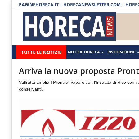
PAGINEHORECA.IT
|
HORECANEWSLETTER.COM
|
HOREC
Notizie HORECA
Horecanews.it
Notizie
TUTTE LE NOTIZIE
NOTIZIE HORECA
RISTORAZIONE
Ristorazione
-
Horeca
-
Ospitalità
Arriva la nuova proposta Pronti
Il
Distribuzione
Valfrutta amplia I Pronti al Vapore con l'Insalata di Riso con
portale
conservanti.
del
Prodotti | Dispensa Horeca
canale
Eventi
Horeca
e
RUBRICHE
del