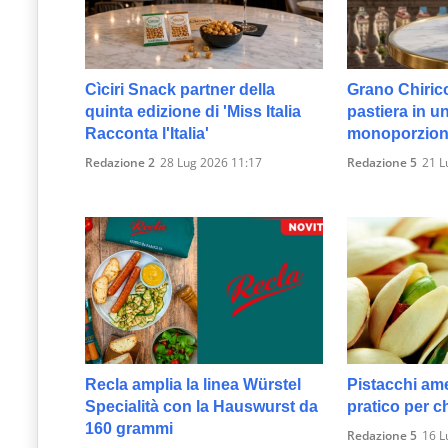
Cìciri Snack partner della
Grano Chirico
quinta edizione di 'Miss Italia
pastiera in u
Racconta l'Italia'
monoporzio
Redazione 2
28 Lug 2026 11:17
Redazione 5
21 L
Recla amplia la linea Würstel
Pistacchi am
Specialità con la Hauswurst da
pratico per ch
160 grammi
Redazione 5
16 L