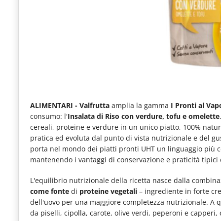
e
articoli
quotidiani
sul
mondo
dell'alimentazione,
dei
ALIMENTARI -
Valfrutta
amplia la gamma
I Pronti al Va
consumo: l'
Insalata di Riso
con verdure, tofu e omelette
consumi
cereali, proteine e verdure in un unico piatto, 100% natura
fuoricasa,
pratica ed evoluta dal punto di vista nutrizionale e del g
porta nel mondo dei piatti pronti UHT un linguaggio più 
del
mantenendo i vantaggi di conservazione e praticità tipici 
Food
L'equilibrio nutrizionale della ricetta nasce dalla combina
Service
come fonte
di
proteine vegetali
– ingrediente in forte cr
e
dell'uovo per una maggiore completezza nutrizionale. A q
tutte
da piselli, cipolla, carote, olive verdi, peperoni e capper