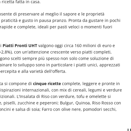
ricetta fatta in casa.
nsente di preservare al meglio il sapore e le proprietà
 praticità e gusto in pausa pranzo. Pronta da gustare in pochi
 rapide e complete, ideali per pasti veloci o momenti fuori
 i
Piatti Pronti UHT
valgono oggi circa 160 milioni di euro e
(+2,8%), con un'attenzione crescente verso piatti completi,
vengono scelti sempre più spesso non solo come soluzione di
nare lo sviluppo sono in particolare i piatti unici, apprezzati
rcepita e alla varietà dell'offerta.
tta si compone di
cinque ricette
complete, leggere e pronte in
spirazioni internazionali, con mix di cereali, legumi e verdure
zionali. L'Insalata di Riso con verdure, tofu e omelette si
e, piselli, zucchine e peperoni; Bulgur, Quinoa, Riso Rosso con
ncini e salsa di soia; Farro con olive nere, pomodori secchi,
U