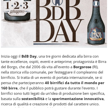
Food
Service
e
tutte
le
novità
del
comparto
Horeca.
Inizia oggi il
BdB Day
, una tre giorni dedicata alla birra con
tante eccellenze, ospiti, eventi e anteprime; protagonista è Birra
del Borgo, che dal 2006 dà vita all'evento a
Borgorose
(RI),
nella storica villa comunale, per festeggiare il compleanno del
birrificio. Si tratta di un evento di portata internazionale, se si
pensa che parteciperanno
40 birrifici da tutto il mondo per
160 birre
, che il pubblico potrà gustare durante l'evento. I
birrifici sono tutti legati da un'idea di produzione ben specifica,
basata sulla
sostenibilità
e la
sperimentazione innovativa
,
ricerca di qualità e creazione di prodotti dal carattere unico.