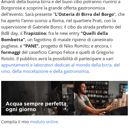
Amanti della buona birra e del buon cibo potranno riunirsi a
Borgorose e scoprire la grande offerta gastronomica
dell'evento. Sarà presente "
L'Osteria di Birra del Borgo
", che
ha aperto l'anno scorso a Roma, nel quartiere Prati, con la
supervisione di Gabriele Bonci; il cibo da strada preferito del
BdB day, il
Trapizzino
; fra le new entry
"Quelli della
Bombetta"
, un fagottino di maiale ripieno di canestrato
pugliese, e
"PANE"
, progetto di Niko Romito; e ancora, i
formaggi
del caseificio Campo Felice e quelli di Gregorio
Rotolo. Il pubblico avrà la possibilità di partecipare a vari
appuntamenti e laboratori dedicati al mondo della birra, del
vino, della miscelazione e della gastronomia
.
Compila il mio
modulo online
.