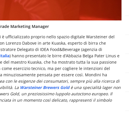
Trade Marketing Manager
i è ufficializzato proprio nello spazio digitale Warsteiner del
on Lorenzo Dabove in arte Kuaska, esperto di birra che
stratore Delegato di IDEA Food&Beverage (agenzia di
talia
) hanno presentato le birre d’Abbazia Belga Pater Linus e
le del maestro Kuaska, che ha mostrato tutta la sua passione
 come esercizio tecnico, ma per cogliere le intenzioni del
ata minuziosamente pensata per essere così. Mondini ha
nea con le esigenze dei consumatori, sempre più alla ricerca di
ibilità. La
Warsteiner Brewers Gold
è una specialità lager non
rewers Gold, un preziosissimo luppolo autoctono europeo.
Il
nciata in un momento così delicato, rappresenti il simbolo