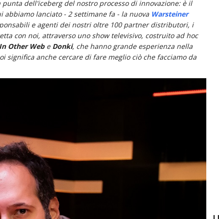
a punta dell'iceberg del nostro processo di innovazione: è il
cui abbiamo lanciato - 2 settimane fa - la nuova
Warsteiner
ponsabili e agenti dei nostri oltre 100 partner distributori, i
tta con noi, attraverso uno show televisivo, costruito ad hoc
In Other Web
e
Donki
, che hanno grande esperienza nella
noi significa anche cercare di fare meglio ciò che facciamo da
U