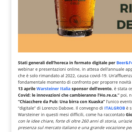
e
articoli
quotidiani
sul
mondo
dell'alimentazione,
dei
Stati generali dell’horeca in formato digitale per
Beer&F
webinar e presentazioni online, in attesa dell’annuale a
consumi
che è solo rimandato al 2022, causa covid-19. Un’affluenz
fuoricasa,
fondamentale momento di confronto per proporre novità e
13 aprile
Warsteiner Italia
sponsor dell’evento
, è stata 
del
Covid: le innovazioni che cambieranno l’Ho.re.ca.”
poi, 
Food
“Chiacchere da Pub: Una birra con Kuaska”
l’unico event
“digitale” di Lorenzo Dabove. Il convegno di
ITALGROB
è s
Service
Warsteiner in questi mesi difficili, come ha raccontato
Gi
e
con le idee chiare, forte di oltre 260 anni di storia, un’az
tutte
presenza sul mercato italiano e una grande vocazione per 