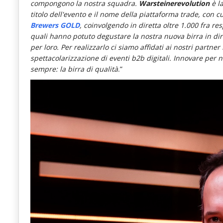
compongono la nostra squadra.
Warsteinerevolution
è l
le
titolo dell'evento e il nome della piattaforma trade, con 
novità
Brewers GOLD
, coinvolgendo in diretta oltre 1.000 fra res
quali hanno potuto degustare la nostra nuova birra in dire
del
per loro. Per realizzarlo ci siamo affidati ai nostri partner
comparto
spettacolarizzazione di eventi b2b digitali. Innovare per 
sempre: la birra di qualità
.”
Horeca.