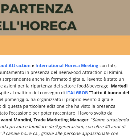
ood Attraction
e
International Horeca Meeting
con talk,
ppuntamento in presenza del Beer&Food Attraction di Rimini,
a sorprendente anche in formato digitale, l’evento è stato un
 azioni per la ripartenza del settore food&beverage.
Martedì
ospite al mattino del convegno di
ITALGROB
“Tutto il buono del
nel pomeriggio, ha organizzato il proprio evento digitale
o di questa particolare edizione che ha visto la presenza
tato l’occasione per poter raccontare il lavoro svolto da
ovanni Mondini, Trade Marketing Manager
: “
Siamo un’azienda
ienda privata e familiare da 9 generazioni, con oltre 40 anni di
il canale ho.re.ca., grazie alle persone appassionate che