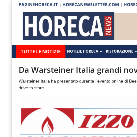
PAGINEHORECA.IT
|
HORECANEWSLETTER.COM
|
HOREC
Notizie HORECA
Horecanews.it
Notizie
TUTTE LE NOTIZIE
NOTIZIE HORECA
RISTORAZIONE
Ristorazione
-
Horeca
-
Ospitalità
Da Warsteiner Italia grandi nov
Il
Distribuzione
Warsteiner Italia ha presentato durante l'evento online di Bee
portale
drive to store.
del
Prodotti | Dispensa Horeca
canale
Eventi
Horeca
e
RUBRICHE
del