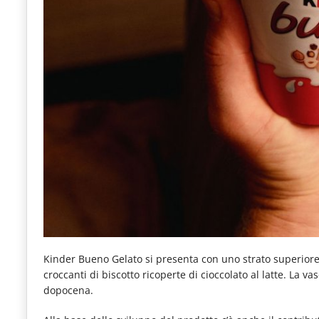
Kinder Bueno Gelato si presenta con uno strato superiore a
croccanti di biscotto ricoperte di cioccolato al latte. La
dopocena.