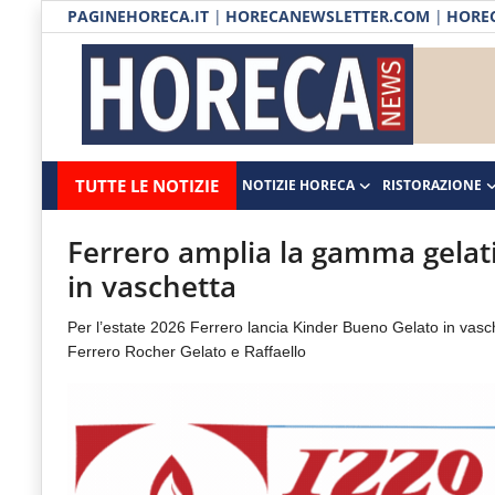
PAGINEHORECA.IT
|
HORECANEWSLETTER.COM
|
HOREC
Notizie HORECA
Horecanews.it
Notizie
TUTTE LE NOTIZIE
NOTIZIE HORECA
RISTORAZIONE
Ristorazione
-
Horeca
-
Ospitalità
Ferrero amplia la gamma gelati
Il
in vaschetta
Distribuzione
portale
Per l’estate 2026 Ferrero lancia Kinder Bueno Gelato in vas
del
Prodotti | Dispensa Horeca
Ferrero Rocher Gelato e Raffaello
canale
Eventi
Horeca
e
RUBRICHE
del