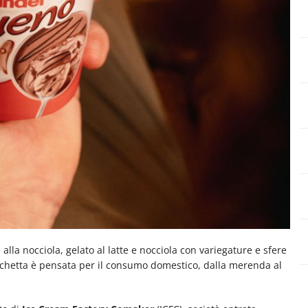
lla nocciola, gelato al latte e nocciola con variegature e sfere
 vaschetta è pensata per il consumo domestico, dalla merenda al