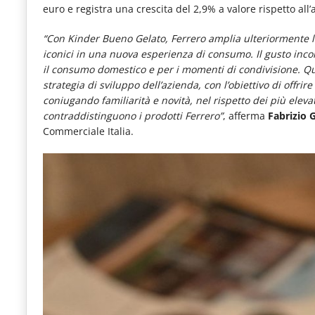
euro e registra una crescita del 2,9% a valore rispetto al
le
novità
“Con Kinder Bueno Gelato, Ferrero amplia ulteriormente la
iconici in una nuova esperienza di consumo. Il gusto inc
del
il consumo domestico e per i momenti di condivisione. Q
comparto
strategia di sviluppo dell’azienda, con l’obiettivo di offri
coniugando familiarità e novità, nel rispetto dei più elev
Horeca.
contraddistinguono i prodotti Ferrero”
, afferma
Fabrizio G
Commerciale Italia.