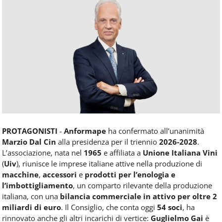
Food
Service
e
tutte
le
novità
del
comparto
Horeca.
PROTAGONISTI
-
Anformape
ha confermato all’unanimità
Marzio Dal Cin
alla presidenza per il triennio
2026-2028
.
L’associazione, nata nel
1965
e affiliata a
Unione Italiana Vini
(
Uiv
), riunisce le imprese italiane attive nella produzione di
macchine
,
accessori
e
prodotti per l’enologia e
l’imbottigliamento
,
un comparto rilevante della produzione
italiana, con una
bilancia commerciale in attivo per oltre 2
miliardi di euro
. Il Consiglio, che conta oggi
54 soci
, ha
rinnovato anche gli altri incarichi di vertice:
Guglielmo Gai
è