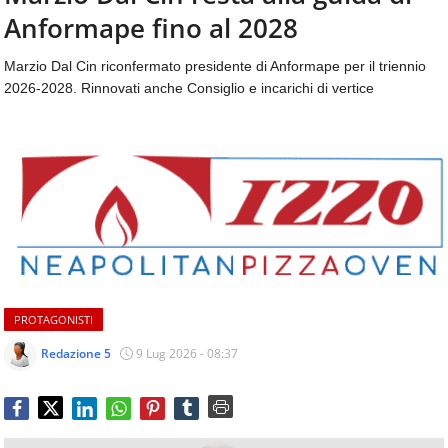
aggiornamenti
Anformape fino al 2028
CONTATTI
quotidiani
su
Marzio Dal Cin riconfermato presidente di Anformape per il triennio
temi
2026-2028. Rinnovati anche Consiglio e incarichi di vertice
come
ospitalità,
ristorazione,
food
&
beverage,
catering
e
articoli
quotidiani
sul
PROTAGONISTI
mondo
dell'alimentazione,
Redazione 5
9 Lug 2026 - 08:37
dei
consumi
fuoricasa,
del