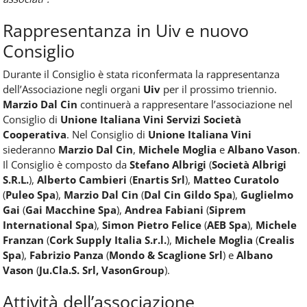
Rappresentanza in Uiv e nuovo
Consiglio
Durante il Consiglio è stata riconfermata la rappresentanza
dell’Associazione negli organi
Uiv
per il prossimo triennio.
Marzio Dal Cin
continuerà a rappresentare l’associazione nel
Consiglio di
Unione Italiana Vini Servizi Società
Cooperativa
. Nel Consiglio di
Unione Italiana Vini
siederanno
Marzio Dal Cin
,
Michele Moglia
e
Albano Vason
.
Il Consiglio è composto da
Stefano Albrigi
(
Società Albrigi
S.R.L.
),
Alberto Cambieri
(
Enartis Srl
),
Matteo Curatolo
(
Puleo Spa
),
Marzio Dal Cin
(
Dal Cin Gildo Spa
),
Guglielmo
Gai
(
Gai Macchine Spa
),
Andrea Fabiani
(
Siprem
International Spa
),
Simon Pietro Felice
(
AEB Spa
),
Michele
Franzan
(
Cork Supply Italia S.r.l.
),
Michele Moglia
(
Crealis
Spa
),
Fabrizio Panza
(
Mondo & Scaglione Srl
) e
Albano
Vason
(
Ju.Cla.S. Srl, VasonGroup
).
Attività dell’associazione