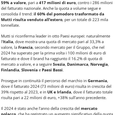
59% a valore
, pari a
417 milioni di euro
, contro i 286 milioni
del fatturato nazionale. Anche la quota a volume segue e
consolida il trend:
il
60% del pomodoro trasformato da
Mutti risulta venduto all’estero
, per un totale di 223 mila
tonnellate.
Mutti si riconferma leader in otto Paesi europei: naturalmente
l’
Italia
, dove mostra una quota di mercato pari al 33,3% a
valore, la
Francia
, secondo mercato per il Gruppo, che nel
2024 ha superato per la prima volta i 100 milioni di euro di
fatturato e dove il brand ha raggiunto il 16.2% di quota di
mercato a valore, e a seguire
Svezia
,
Danimarca
,
Norvegia
,
Finlandia
,
Slovenia
e
Paesi Bassi
.
Prosegue in continuità il percorso del marchio in
Germania
,
dove il fatturato 2024 (73 milioni di euro) risulta in crescita del
39% rispetto al 2023, e in
UK e Irlanda
, dove il fatturato totale
risulta pari a 22 milioni di euro, +38% sull’anno precedente.
Il 2024 è stato anche l’anno della crescita del
mercato
polacco
, che ha registrato un aumento significativo della quota