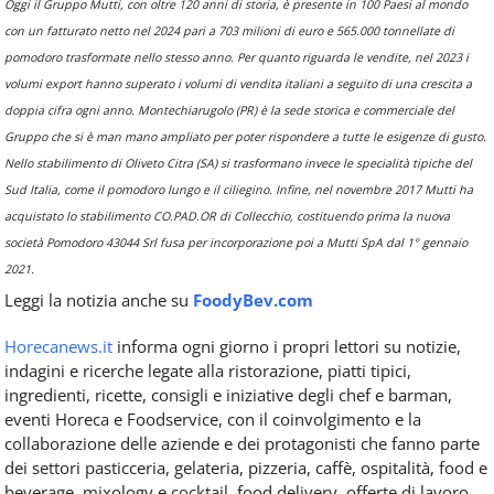
Oggi il Gruppo Mutti, con oltre 120 anni di storia, è presente in 100 Paesi al mondo
con un fatturato netto nel 2024 pari a 703 milioni di euro e 565.000 tonnellate di
pomodoro trasformate nello stesso anno. Per quanto riguarda le vendite, nel 2023 i
volumi export hanno superato i volumi di vendita italiani a seguito di una crescita a
doppia cifra ogni anno. Montechiarugolo (PR) è la sede storica e commerciale del
Gruppo che si è man mano ampliato per poter rispondere a tutte le esigenze di gusto.
Nello stabilimento di Oliveto Citra (SA) si trasformano invece le specialità tipiche del
Sud Italia, come il pomodoro lungo e il ciliegino. Infine, nel novembre 2017 Mutti ha
acquistato lo stabilimento CO.PAD.OR di Collecchio, costituendo prima la nuova
società Pomodoro 43044 Srl fusa per incorporazione poi a Mutti SpA dal 1° gennaio
2021.
Leggi la notizia anche su
FoodyBev.com
Horecanews.it
informa ogni giorno i propri lettori su notizie,
indagini e ricerche legate alla ristorazione, piatti tipici,
ingredienti, ricette, consigli e iniziative degli chef e barman,
eventi Horeca e Foodservice, con il coinvolgimento e la
collaborazione delle aziende e dei protagonisti che fanno parte
dei settori pasticceria, gelateria, pizzeria, caffè, ospitalità, food e
beverage, mixology e cocktail, food delivery, offerte di lavoro,