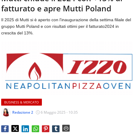
aggiornamenti
fatturato e apre Mutti Poland
CONTATTI
quotidiani
su
Il 2025 di Mutti si è aperto con l'inaugurazione della settima filiale del
temi
gruppo Mutti Poland e con risultati ottimi per il fatturato2024 in
come
crescita del 13%.
ospitalità,
ristorazione,
food
&
beverage,
catering
e
articoli
quotidiani
sul
mondo
BUSINESS & MERCATO
dell'alimentazione,
dei
Redazione 2
6 Maggio 2025 - 10:35
consumi
fuoricasa,
del