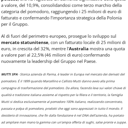
a valore, del 10,9%, consolidandosi come terzo marchio della
categoria del pomodoro, raggiungendo i 25 milioni di euro di
fatturato e confermando l’importanza strategica della Polonia
per il Gruppo.
Al di fuori del perimetro europeo, prosegue lo sviluppo sul
mercato statunitense
, con un fatturato locale di 25 milioni di
euro, in crescita del 32%, mentre l’
Australia
mostra una quota
a valore pari al 22,5% (46 milioni di euro) confermando
nuovamente la leadership del Gruppo nel Paese.
MUTTI SPA
- Storica azienda di Parma, è leader in Europa nel mercato dei derivati del
pomodoro. É il 1899 quando Marcellino e Callisto Mutti danno avvio alla prima
campagna di trasformazione del pomodoro. Da allora, facendo leva sui valori chiave di
qualità e tradizione italiana assieme al rispetto per la filiera e il territorio, la famiglia
Mutti si dedica esclusivamente al pomodoro 100% italiano, realizzando concentrato,
passata e polpa di pomodoro, prodotti che oggi sono apprezzati in tutto il mondo. Il
desiderio di innovazione, che fin dalla fondazione è nel DNA dell’azienda, ha portato
ad ampliare man mano la gamma con un’ampia offerta di sughi, salse pronte e zuppe.