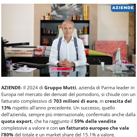
Food
Service
e
tutte
le
novità
del
comparto
Horeca.
AZIENDE-
Il 2024 di
Gruppo Mutti
, azienda di Parma leader in
Europa nel mercato dei derivati del pomodoro, si chiude con un
fatturato complessivo di
703 milioni di euro
, in
crescita del
13%
rispetto all’anno precedente. Un successo, quello
dell’azienda, sempre più internazionale, confermato anche dalla
quota export
, che ha raggiunto il
59% delle vendite
complessive a valore e con
un fatturato europeo che vale
l’80%
del totale e un market share del 15.1% a valore.