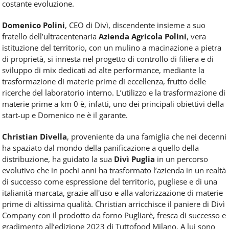
costante evoluzione.
Domenico Polini
, CEO di Divì, discendente insieme a suo
fratello dell’ultracentenaria
Azienda Agricola Polini
, vera
istituzione del territorio, con un mulino a macinazione a pietra
di proprietà, si innesta nel progetto di controllo di filiera e di
sviluppo di mix dedicati ad alte performance, mediante la
trasformazione di materie prime di eccellenza, frutto delle
ricerche del laboratorio interno. L’utilizzo e la trasformazione di
materie prime a km 0 è, infatti, uno dei principali obiettivi della
start-up e Domenico ne è il garante.
Christian Divella
, proveniente da una famiglia che nei decenni
ha spaziato dal mondo della panificazione a quello della
distribuzione, ha guidato la sua
Divì Puglia
in un percorso
evolutivo che in pochi anni ha trasformato l’azienda in un realtà
di successo come espressione del territorio, pugliese e di una
italianità marcata, grazie all'uso e alla valorizzazione di materie
prime di altissima qualità. Christian arricchisce il paniere di Divì
Company con il prodotto da forno Pugliarè, fresca di successo e
gradimento all’edizione 2023 di Tuttofood Milano. A lui sono