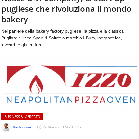
aggiornamenti
pugliese che rivoluziona il mondo
CONTATTI
quotidiani
su
bakery
temi
come
Nel paniere della bakery factory pugliese, la pizza e la classica
ospitalità,
Pugliarè e linea Sport & Salute a marchio I-Bum, iperproteica,
ristorazione,
lowcarb e gluten free
food
&
beverage,
catering
e
articoli
quotidiani
sul
mondo
dell'alimentazione,
dei
BUSINESS & MERCATO
consumi
fuoricasa,
Redazione 5
19 Marzo 2024 - 10:45
del