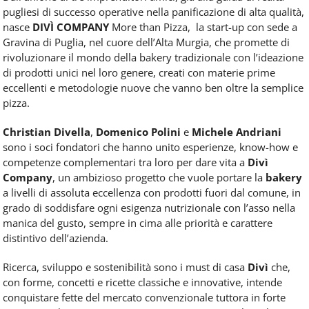
pugliesi di successo operative nella panificazione di alta qualità,
nasce
DIVÌ COMPANY
More than Pizza, la start-up con sede a
Gravina di Puglia, nel cuore dell’Alta Murgia, che promette di
rivoluzionare il mondo della bakery tradizionale con l’ideazione
di prodotti unici nel loro genere, creati con materie prime
eccellenti e metodologie nuove che vanno ben oltre la semplice
pizza.
Christian Divella
,
Domenico Polini
e
Michele Andriani
sono i soci fondatori che hanno unito esperienze, know-how e
competenze complementari tra loro per dare vita a
Divì
Company
, un ambizioso progetto che vuole portare la
bakery
a livelli di assoluta eccellenza con prodotti fuori dal comune, in
grado di soddisfare ogni esigenza nutrizionale con l’asso nella
manica del gusto, sempre in cima alle priorità e carattere
distintivo dell’azienda.
Ricerca, sviluppo e sostenibilità sono i must di casa
Divì
che,
con forme, concetti e ricette classiche e innovative, intende
conquistare fette del mercato convenzionale tuttora in forte