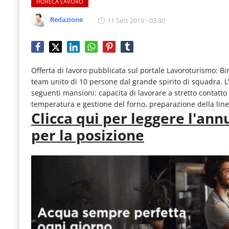
IL NOSTRO NETWORK
HORECA LAVORO
Food
Redazione
11 Sett 2019 - 03:30
CONTATTI
Service
con
aggiornamenti
Offerta di lavoro pubblicata sul portale Lavoroturismo: B
quotidiani
team unito di 10 persone dal grande spirito di squadra. 
su
seguenti mansioni: capacita di lavorare a stretto contatto 
temperatura e gestione del forno, preparazione della line
temi
Clicca qui per leggere l'an
come
per la posizione
ospitalità,
ristorazione,
food
&
beverage,
catering