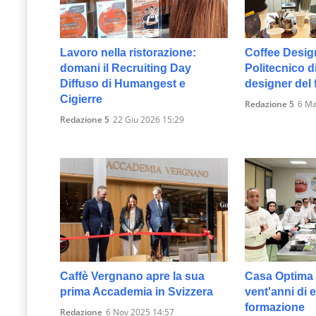
le
novità
Lavoro nella ristorazione:
Coffee Desig
del
domani il Recruiting Day
Politecnico d
comparto
Diffuso di Humangest e
designer del 
Cigierre
Horeca.
Redazione 5
6 Ma
Redazione 5
22 Giu 2026 15:29
Caffè Vergnano apre la sua
Casa Optima 
prima Accademia in Svizzera
vent'anni di 
formazione
Redazione
6 Nov 2025 14:57