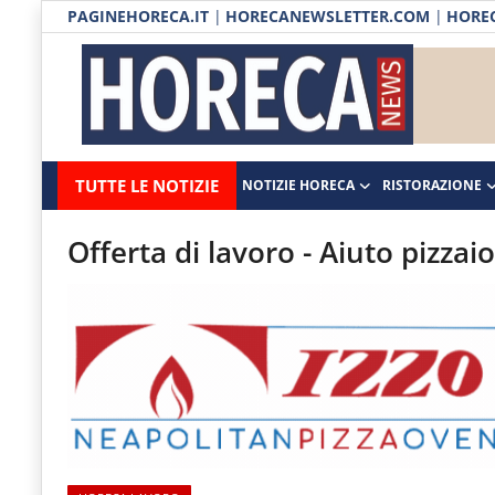
PAGINEHORECA.IT
|
HORECANEWSLETTER.COM
|
HOREC
Notizie HORECA
Horecanews.it
Notizie
TUTTE LE NOTIZIE
NOTIZIE HORECA
RISTORAZIONE
Ristorazione
-
Horeca
-
Ospitalità
Offerta di lavoro - Aiuto pizzai
Il
Distribuzione
portale
del
Prodotti | Dispensa Horeca
canale
Eventi
Horeca
e
RUBRICHE
del