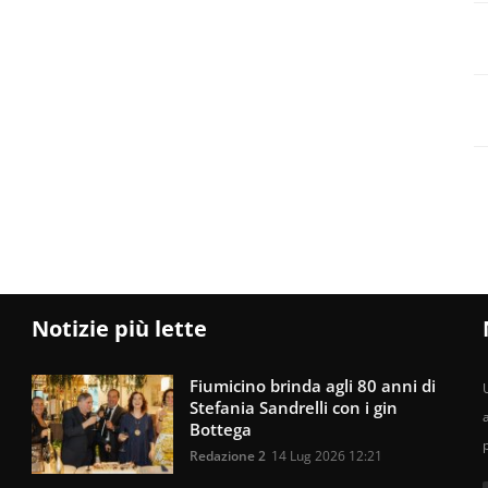
Notizie più lette
Fiumicino brinda agli 80 anni di
U
Stefania Sandrelli con i gin
Bottega
Redazione 2
14 Lug 2026 12:21