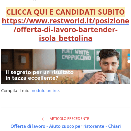
CLICCA QUI E CANDIDATI SUBITO
https://www.restworld.it/posizione
/offerta-di-lavoro-bartender-
isola_bettolina
Compila il mio
modulo online
.
ARTICOLO PRECEDENTE
Offerta di lavoro - Aiuto cuoco per ristorante - Chiari