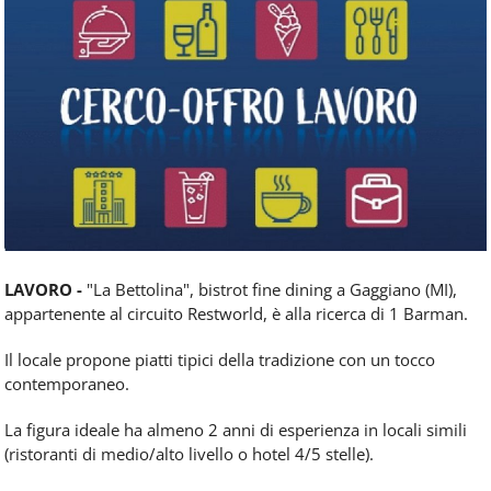
Food
Service
e
tutte
le
novità
del
comparto
Horeca.
LAVORO -
"La Bettolina", bistrot fine dining a Gaggiano (MI),
appartenente al circuito Restworld, è alla ricerca di 1 Barman.
Il locale propone piatti tipici della tradizione con un tocco
contemporaneo.
La figura ideale ha almeno 2 anni di esperienza in locali simili
(ristoranti di medio/alto livello o hotel 4/5 stelle).