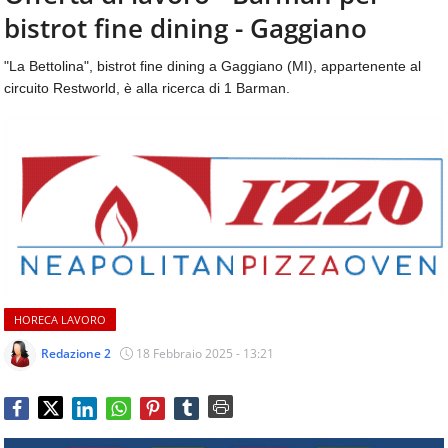
aggiornamenti
bistrot fine dining - Gaggiano
CONTATTI
quotidiani
su
"La Bettolina", bistrot fine dining a Gaggiano (MI), appartenente al
temi
circuito Restworld, è alla ricerca di 1 Barman.
come
ospitalità,
ristorazione,
food
&
beverage,
catering
e
articoli
quotidiani
sul
HORECA LAVORO
mondo
dell'alimentazione,
Redazione 2
18 Febbraio 2025 - 13:21
dei
consumi
fuoricasa,
del