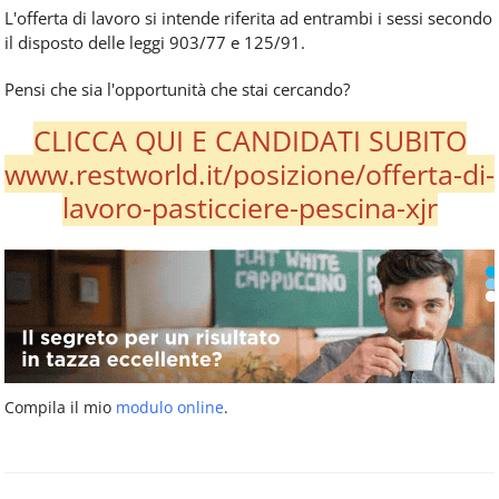
L'offerta di lavoro si intende riferita ad entrambi i sessi secondo
il disposto delle leggi 903/77 e 125/91.
Pensi che sia l'opportunità che stai cercando?
CLICCA QUI E CANDIDATI SUBITO
www.restworld.it/posizione/offerta-di-
lavoro-pasticciere-pescina-xjr
Compila il mio
modulo online
.