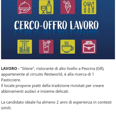
Food
Service
e
tutte
le
novità
del
comparto
Horeca.
LAVORO -
"Silene", ristorante di alto livello a Pescina (GR),
appartenente al circuito Restworld, è alla ricerca di 1
Pasticciere.
Il locale propone piatti della tradizione rivisitati per creare
abbinamenti audaci e insieme delicati.
La candidato ideale ha almeno 2 anni di esperienza in contesti
simili.