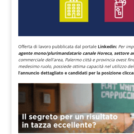
e
articoli
quotidiani
sul
mondo
Offerta di lavoro pubblicata dal portale
Linkedin:
Per imp
dell'alimentazione,
agente mono/plurimandatario canale Horeca, settore 
commerciale dell'area, Palermo città e provincia ovest fi
dei
medesimo ruolo, possiede ottima capacità nel utilizzo dei m
consumi
l’annuncio dettagliato e candidati per la posizione clicc
fuoricasa,
del
Food
Service
e
tutte