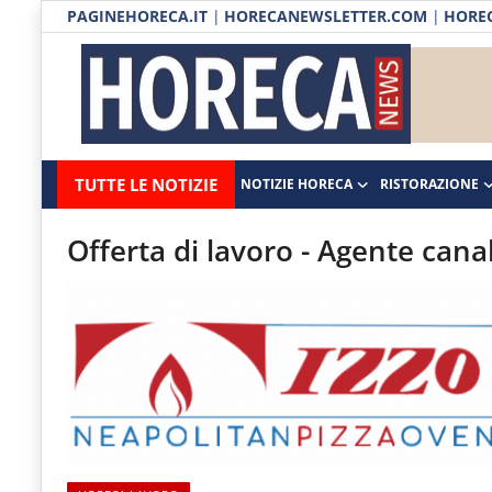
PAGINEHORECA.IT
|
HORECANEWSLETTER.COM
|
HOREC
Notizie HORECA
Horecanews.it
Notizie
TUTTE LE NOTIZIE
NOTIZIE HORECA
RISTORAZIONE
Ristorazione
-
Horeca
-
Ospitalità
Offerta di lavoro - Agente can
Il
Distribuzione
portale
del
Prodotti | Dispensa Horeca
canale
Eventi
Horeca
e
RUBRICHE
del