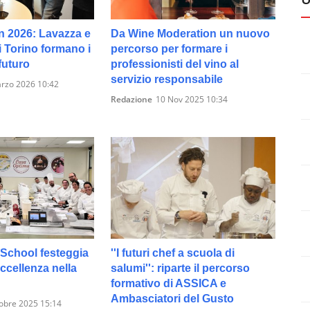
n 2026: Lavazza e
Da Wine Moderation un nuovo
i Torino formano i
percorso per formare i
futuro
professionisti del vino al
servizio responsabile
rzo 2026 10:42
Redazione
10 Nov 2025 10:34
School festeggia
''I futuri chef a scuola di
eccellenza nella
salumi'': riparte il percorso
formativo di ASSICA e
Ambasciatori del Gusto
obre 2025 15:14