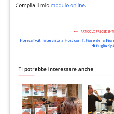
le
Compila il mio
modulo online
.
novità
del
comparto
ARTICOLO PRECEDENT
Horeca.
HorecaTv.it. Intervista a Host con T. Fiore della Fior
di Puglia Sp
Ti potrebbe interessare anche