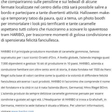
che compariranno sulle pensiline e sui ledwall di alcune
fermate localizzate nel centro della città sarà possibile salire a
bordo e partecipare a tante divertenti attività: Halloween make-
up e temporary tatoo da paura, quiz a tema, un photo booth
per immortalare i look più terrificanti e tante caramelle
aspettano tutti coloro che riusciranno a scovare lo spaventoso
tram HARIBO, per trascorrere momenti di golosa condivisione e
di spensierata felicità fanciullesca.
HARIBO è il principale produttore mondiale di caramelle gommose, famoso
soprattutto per i suoi iconici Orsetti d’Oro. A livello globale, l'azienda impiega quasi
7.000 dipendenti e gestisce 16 siti di produzione in 10 paesi. HARIBO, azienda a
conduzione familiare con oltre cento anni di storia, è stata fondata nel 1920 da Hans
Riegel sulla base di valori cardine come la qualità e la volontà di diffondere felicità
fanciullesca attraverso i suoi prodotti. HARIBO è l'acronimo che comprende il nome
del fondatore e la città in cui è nata l'azienda (Bonn, Germania): HAns RIegel BOnn.
L'azienda produce da sempre deliziose caramelle gommose pensate per essere
condivise e gustate ad ogni età. L’Headquarter di HARIBO si trova a Grafschaft, in
Germania, mentre la sede italiana è situata a Milano. Per ulteriori informazioni,
visitare
www.haribo.com
.