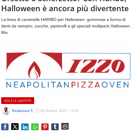
aggiornamenti
Halloween è ancora più divertente
CONTATTI
quotidiani
su
La linea di caramelle HARIBO per Halloween: gommose a forma di
temi
denti da vampiro, zucche, pipistrelli e gli speciali multipack Halloween
come
Mix
ospitalità,
ristorazione,
food
&
beverage,
catering
e
articoli
quotidiani
sul
mondo
DOLCI E LIEVITATI
dell'alimentazione,
dei
Redazione 5
26 Ottobre 2023 - 12:05
consumi
fuoricasa,
del