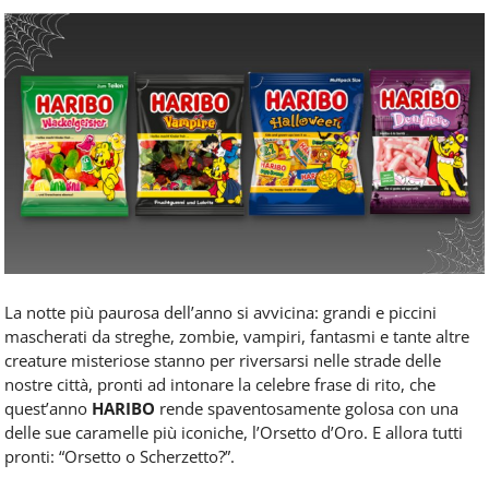
Food
Service
e
tutte
le
novità
del
comparto
Horeca.
La notte più paurosa dell’anno si avvicina: grandi e piccini
mascherati da streghe, zombie, vampiri, fantasmi e tante altre
creature misteriose stanno per riversarsi nelle strade delle
nostre città, pronti ad intonare la celebre frase di rito, che
quest’anno
HARIBO
rende spaventosamente golosa con una
delle sue caramelle più iconiche, l’Orsetto d’Oro. E allora tutti
pronti: “Orsetto o Scherzetto?”.