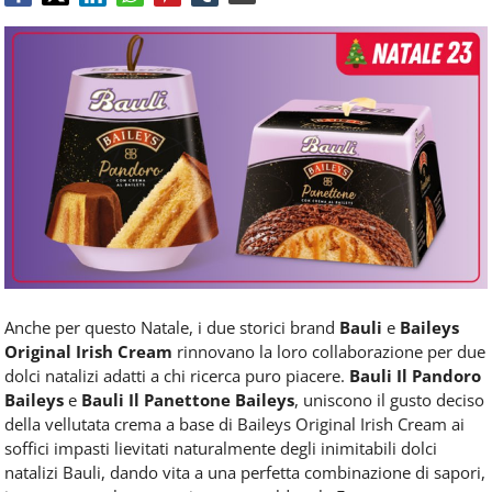
Food
Service
e
tutte
le
novità
del
comparto
Horeca.
Anche per questo Natale, i due storici brand
Bauli
e
Baileys
Original Irish Cream
rinnovano la loro collaborazione per due
dolci natalizi adatti a chi ricerca puro piacere.
Bauli Il Pandoro
Baileys
e
Bauli Il Panettone Baileys
, uniscono il gusto deciso
della vellutata crema a base di Baileys Original Irish Cream ai
soffici impasti lievitati naturalmente degli inimitabili dolci
natalizi Bauli, dando vita a una perfetta combinazione di sapori,