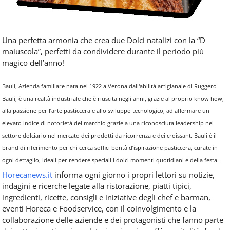
Una perfetta armonia che crea due Dolci natalizi con la “D
maiuscola”, perfetti da condividere durante il periodo più
magico dell’anno!
Bauli, Azienda familiare nata nel 1922 a Verona dall'abilità artigianale di Ruggero
Bauli, è una realtà industriale che è riuscita negli anni, grazie al proprio know how,
alla passione per l’arte pasticcera e allo sviluppo tecnologico, ad affermare un
elevato indice di notorietà del marchio grazie a una riconosciuta leadership nel
settore dolciario nel mercato dei prodotti da ricorrenza e dei croissant. Bauli è il
brand di riferimento per chi cerca soffici bontà d’ispirazione pasticcera, curate in
ogni dettaglio, ideali per rendere speciali i dolci momenti quotidiani e della festa.
Horecanews.it
informa ogni giorno i propri lettori su notizie,
indagini e ricerche legate alla ristorazione, piatti tipici,
ingredienti, ricette, consigli e iniziative degli chef e barman,
eventi Horeca e Foodservice, con il coinvolgimento e la
collaborazione delle aziende e dei protagonisti che fanno parte