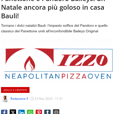
aggiornamenti
Natale ancora più goloso in casa
CONTATTI
quotidiani
su
Bauli!
temi
come
Tornano i dolci natalizi Bauli: l’impasto soffice del Pandoro e quello
ospitalità,
classico del Panettone uniti all’inconfondibile Baileys Original
ristorazione,
food
&
beverage,
catering
e
articoli
quotidiani
sul
mondo
dell'alimentazione,
DOLCI E LIEVITATI
dei
consumi
Redazione 5
23 Nov 2023 - 11:31
fuoricasa,
del