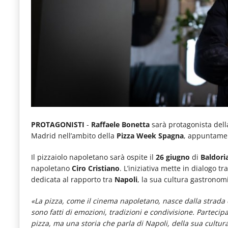
e
articoli
quotidiani
sul
mondo
dell'alimentazione,
dei
consumi
PROTAGONISTI
-
Raffaele Bonetta
sarà protagonista dell
Madrid nell’ambito della
Pizza Week Spagna
, appuntamen
fuoricasa,
del
Il pizzaiolo napoletano sarà ospite il
26 giugno
di
Baldori
napoletano
Ciro Cristiano
. L’iniziativa mette in dialogo t
Food
dedicata al rapporto tra
Napoli
, la sua cultura gastronomi
Service
«La pizza, come il cinema napoletano, nasce dalla strada e
e
sono fatti di emozioni, tradizioni e condivisione. Partecip
tutte
pizza, ma una storia che parla di Napoli, della sua cultur