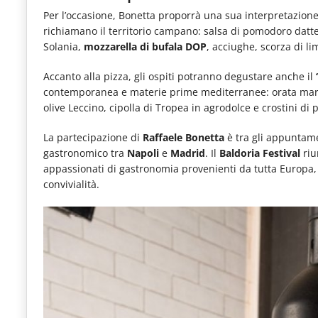
Per l’occasione, Bonetta proporrà una sua interpretazion
richiamano il territorio campano: salsa di pomodoro datt
Solania,
mozzarella di bufala DOP
, acciughe, scorza di li
Accanto alla pizza, gli ospiti potranno degustare anche il
contemporanea e materie prime mediterranee: orata mar
olive Leccino, cipolla di Tropea in agrodolce e crostini di
La partecipazione di
Raffaele Bonetta
è tra gli appuntam
gastronomico tra
Napoli
e
Madrid
. Il
Baldoria Festival
riu
appassionati di gastronomia provenienti da tutta Europa, c
convivialità.