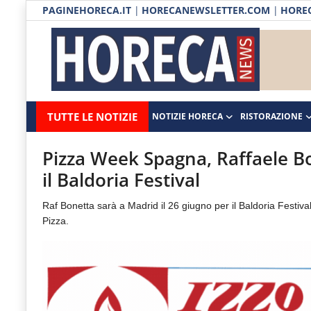
PAGINEHORECA.IT
|
HORECANEWSLETTER.COM
|
HOREC
Notizie HORECA
Horecanews.it
Notizie
TUTTE LE NOTIZIE
NOTIZIE HORECA
RISTORAZIONE
Ristorazione
-
Horeca
-
Ospitalità
Pizza Week Spagna, Raffaele B
Il
il Baldoria Festival
Distribuzione
portale
Raf Bonetta sarà a Madrid il 26 giugno per il Baldoria Fest
del
Prodotti | Dispensa Horeca
Pizza.
canale
Eventi
Horeca
e
RUBRICHE
del