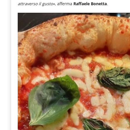
attraverso il gusto»
, afferma
Raffaele Bonetta
.
le
novità
del
comparto
Horeca.