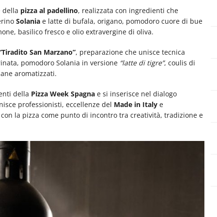
e della
pizza al padellino
, realizzata con ingredienti che
erino
Solania
e latte di bufala, origano, pomodoro cuore di bue
mone, basilico fresco e olio extravergine di oliva.
“Tiradito San Marzano”
, preparazione che unisce tecnica
inata, pomodoro Solania in versione
“latte di tigre”
, coulis di
 pane aromatizzati.
enti della
Pizza Week Spagna
e si inserisce nel dialogo
nisce professionisti, eccellenze del
Made in Italy
e
on la pizza come punto di incontro tra creatività, tradizione e