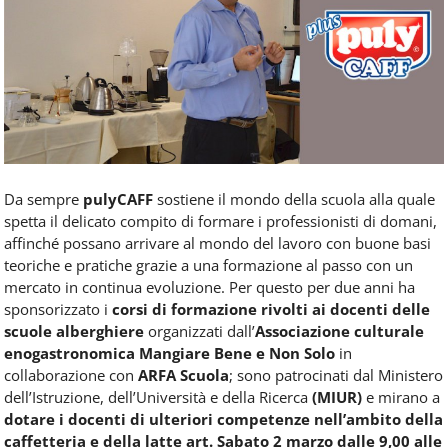
Food
Service
e
tutte
le
novità
del
comparto
Horeca.
Da sempre
pulyCAFF
sostiene il mondo della scuola alla quale
spetta il delicato compito di formare i professionisti di domani,
affinché possano arrivare al mondo del lavoro con buone basi
teoriche e pratiche grazie a una formazione al passo con un
mercato in continua evoluzione. Per questo per due anni ha
sponsorizzato i
corsi di formazione rivolti ai docenti delle
scuole alberghiere
organizzati dall’
Associazione culturale
enogastronomica Mangiare Bene e Non Solo
in
collaborazione con
ARFA Scuola
; sono patrocinati dal Ministero
dell’Istruzione, dell’Università e della Ricerca
(MIUR)
e mirano a
dotare i docenti di ulteriori competenze nell’ambito della
caffetteria e della latte art.
Sabato 2 marzo dalle 9,00 alle