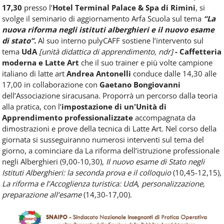
17,30
presso l’
Hotel Terminal Palace & Spa di Rimini
, si
svolge il seminario di aggiornamento Arfa Scuola sul tema
“La
nuova riforma negli istituti alberghieri e il nuovo esame
di stato”.
Al suo interno pulyCAFF sostiene l’intervento sul
tema
UdA
[unità didattica di apprendimento, ndr]
- Caffetteria
moderna e Latte Art
che il suo trainer e più volte campione
italiano di latte art
Andrea Antonelli
conduce dalle 14,30 alle
17,00 in collaborazione con
Gaetano Bongiovanni
dell’Associazione siracusana. Proporrà un percorso dalla teoria
alla pratica, con l’
impostazione di un'Unità di
Apprendimento professionalizzate
accompagnata da
dimostrazioni e prove della tecnica di Latte Art. Nel corso della
giornata si susseguiranno numerosi interventi sul tema del
giorno, a cominciare da La riforma dell’istruzione professionale
negli Alberghieri (9,00-10,30),
Il nuovo esame di Stato negli
Istituti Alberghieri: la seconda prova e il colloquio
(10,45-12,15),
La riforma e l’Accoglienza turistica: UdA, personalizzazione,
preparazione all’esame
(14,30-17,00).