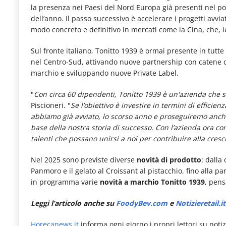
la presenza nei Paesi del Nord Europa già presenti nel port
dell’anno. Il passo successivo è accelerare i progetti avviat
modo concreto e definitivo in mercati come la Cina, che, le
Sul fronte italiano, Tonitto 1939 è ormai presente in tutte
nel Centro-Sud, attivando nuove partnership con catene d
marchio e sviluppando nuove Private Label.
"
Con circa 60 dipendenti, Tonitto 1939 è un'azienda che s
Piscioneri. "
Se l’obiettivo è investire in termini di effici
abbiamo già avviato, lo scorso anno e proseguiremo anche
base della nostra storia di successo. Con l’azienda ora 
talenti che possano unirsi a noi per contribuire alla cresci
Nel 2025 sono previste diverse
novità di prodotto
: dalla
Panmoro e il gelato al Croissant al pistacchio, fino alla p
in programma varie
novità a marchio Tonitto 1939
, pens
Leggi l’articolo anche su
FoodyBev.com
e
Notizieretail.it
Horecanews.it
informa ogni giorno i propri lettori su notizi