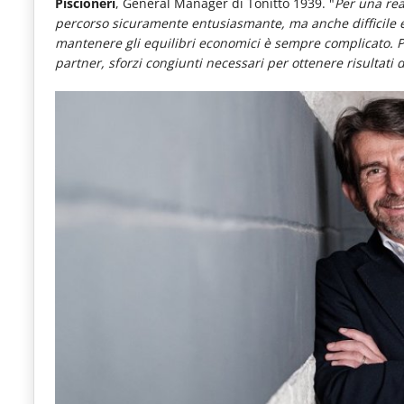
Piscioneri
, General Manager di Tonitto 1939. "
Per una rea
le
percorso sicuramente entusiasmante, ma anche difficile e 
novità
mantenere gli equilibri economici è sempre complicato. Pe
partner, sforzi congiunti necessari per ottenere risultati 
del
comparto
Horeca.