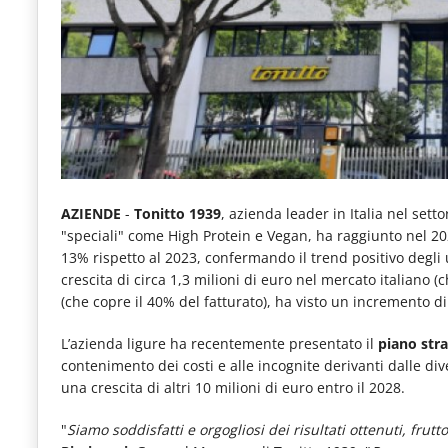
e
articoli
quotidiani
sul
mondo
dell'alimentazione,
dei
AZIENDE
-
Tonitto 1939
, azienda leader in Italia nel sett
"speciali" come High Protein e Vegan, ha raggiunto nel 2
consumi
13% rispetto al 2023, confermando il trend positivo degli u
fuoricasa,
crescita di circa 1,3 milioni di euro nel mercato italiano 
(che copre il 40% del fatturato), ha visto un incremento d
del
Food
L’azienda ligure ha recentemente presentato il
piano str
contenimento dei costi e alle incognite derivanti dalle di
Service
una crescita di altri 10 milioni di euro entro il 2028.
e
"
Siamo soddisfatti e orgogliosi dei risultati ottenuti, frutto
tutte