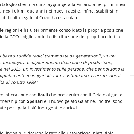
afoglio clienti, a cui si aggiungerà la Finlandia nei primi mesi
i negli ultimi due anni nei nuovi Paesi e, infine, stabilirsi in
 difficoltà legate al Covid ha ostacolato.
 le regioni e ha ulteriormente consolidato la propria posizione
ella GDO, migliorando la distribuzione dei propri prodotti a
i basa su solide radici tramandate da generazioni
", spiega
enza tecnologica e miglioramento delle linee di produzione,
 nel 2025, un investimento sulle persone, che per noi sono la
completamente managerializzata, continuiamo a cercare nuovi
ta di Tonitto 1939.
"
 collaborazione con
Bauli
che proseguirà con il Gelato al gusto
artnership con
Sperlari
e il nuovo gelato Galatine. Inoltre, sono
ate per i palati più indulgenti e curiosi.
e, indagini e ricerche legate alla ristorazione, piatti tipici,