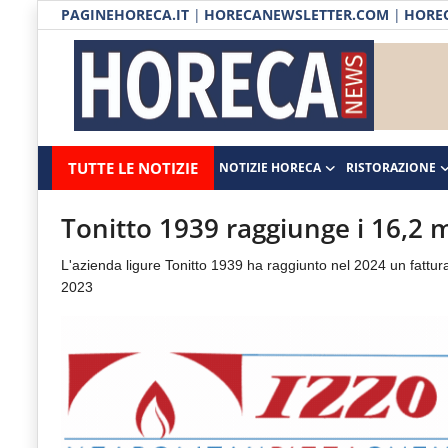
PAGINEHORECA.IT
|
HORECANEWSLETTER.COM
|
HOREC
Notizie HORECA
Horecanews.it
Notizie
TUTTE LE NOTIZIE
NOTIZIE HORECA
RISTORAZIONE
Ristorazione
-
Horeca
-
Ospitalità
Tonitto 1939 raggiunge i 16,2 m
Il
Distribuzione
L'azienda ligure Tonitto 1939 ha raggiunto nel 2024 un fatturat
portale
2023
del
Prodotti | Dispensa Horeca
canale
Eventi
Horeca
e
RUBRICHE
del