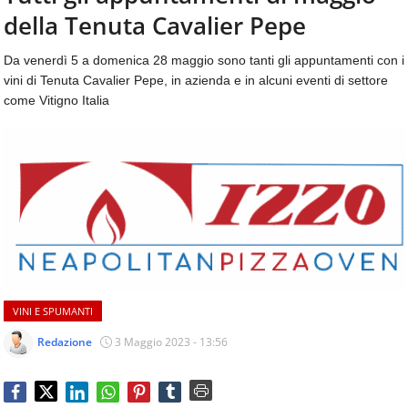
aggiornamenti
della Tenuta Cavalier Pepe
CONTATTI
quotidiani
su
Da venerdì 5 a domenica 28 maggio sono tanti gli appuntamenti con i
temi
vini di Tenuta Cavalier Pepe, in azienda e in alcuni eventi di settore
come
come Vitigno Italia
ospitalità,
ristorazione,
food
&
beverage,
catering
e
articoli
quotidiani
sul
mondo
VINI E SPUMANTI
dell'alimentazione,
dei
Redazione
3 Maggio 2023 - 13:56
consumi
fuoricasa,
del