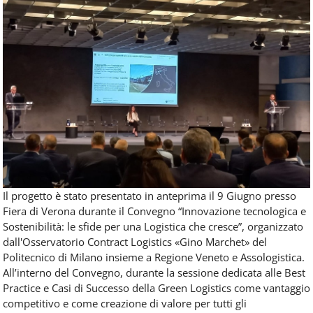
Il progetto è stato presentato in anteprima il 9 Giugno presso
Fiera di Verona durante il Convegno “Innovazione tecnologica e
Sostenibilità: le sfide per una Logistica che cresce”, organizzato
dall'Osservatorio Contract Logistics «Gino Marchet» del
Politecnico di Milano insieme a Regione Veneto e Assologistica.
All’interno del Convegno, durante la sessione dedicata alle Best
Practice e Casi di Successo della Green Logistics come vantaggio
competitivo e come creazione di valore per tutti gli