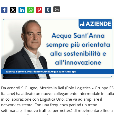
Food
Service
e
tutte
le
novità
del
comparto
Horeca.
Da venerdì 9 Giugno, Mercitalia Rail (Polo Logistica – Gruppo FS
Italiane) ha attivato un nuovo collegamento intermodale in Italia
in collaborazione con Logistica Uno, che va ad ampliare il
network esistente. Con una frequenza pari ad un treno
settimanale, il nuovo traffico permetterà di movimentare fino a