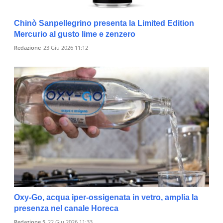
Chinò Sanpellegrino presenta la Limited Edition
Mercurio al gusto lime e zenzero
Redazione
23 Giu 2026 11:12
Oxy-Go, acqua iper-ossigenata in vetro, amplia la
presenza nel canale Horeca
Redazione 5
22 Giu 2026 11:33