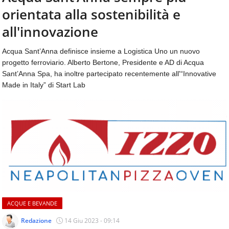
aggiornamenti
orientata alla sostenibilità e
CONTATTI
quotidiani
su
all'innovazione
temi
come
Acqua Sant’Anna definisce insieme a Logistica Uno un nuovo
ospitalità,
progetto ferroviario. Alberto Bertone, Presidente e AD di Acqua
ristorazione,
Sant’Anna Spa, ha inoltre partecipato recentemente all'“Innovative
food
Made in Italy” di Start Lab
&
beverage,
catering
e
articoli
quotidiani
sul
mondo
dell'alimentazione,
dei
consumi
ACQUE E BEVANDE
fuoricasa,
del
Redazione
14 Giu 2023 - 09:14