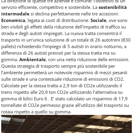
La direzione di queste tre aziende è comune: l’obiettivo di un
servizio efficiente, competitivo e sostenibile. La
sostenibilità
intermodale
si declina perfettamente nelle tre accezioni:
Economica
, legata ai costi di distribuzione.
Sociale
, ove sono
ben visibili gli effetti della riduzione dell’impatto di traffico su
strada e degli autisti impiegati. La nuova tratta consentirà il
trasporto in un’unica soluzione di un totale di 26 autotreni (830
pallets) richiedendo l’impiego di 5 autisti in orario notturno, a
differenza di 26 autisti previsti per la stessa tratta ma su
gomma.
Ambientale
, con una netta riduzione delle emissioni.
Questa strategia di trasporto sempre più sostenibile per
l’ambiente permetterà un notevole risparmio di mezzi pesanti
sulle strade e una contestuale riduzione di emissioni di CO2.
Calcolate per la stessa tratta a 2,9 ton di CO2e utilizzando il
treno rispetto alle 20,9 ton CO2e utilizzando l’alternativa su
gomma di bilici Euro 6 . E’ stato calcolato un risparmio di 17,9
tonnellate di CO2e permesso grazie all’utilizzo del trasporto su
rotaia rispetto a quello su gomma.