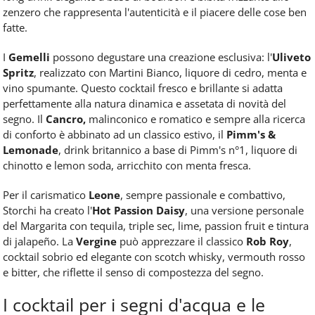
zenzero che rappresenta l'autenticità e il piacere delle cose ben
fatte.
I
Gemelli
possono degustare una creazione esclusiva: l'
Uliveto
Spritz
, realizzato con Martini Bianco, liquore di cedro, menta e
vino spumante. Questo cocktail fresco e brillante si adatta
perfettamente alla natura dinamica e assetata di novità del
segno. Il
Cancro,
malinconico e romatico e sempre alla ricerca
di conforto è abbinato ad un classico estivo, il
Pimm's &
Lemonade
, drink britannico a base di Pimm's n°1, liquore di
chinotto e lemon soda, arricchito con menta fresca.
Per il carismatico
Leone
, sempre passionale e combattivo,
Storchi ha creato l'
Hot Passion Daisy
, una versione personale
del Margarita con tequila, triple sec, lime, passion fruit e tintura
di jalapeño. La
Vergine
può apprezzare il classico
Rob Roy
,
cocktail sobrio ed elegante con scotch whisky, vermouth rosso
e bitter, che riflette il senso di compostezza del segno.
I cocktail per i segni d'acqua e le