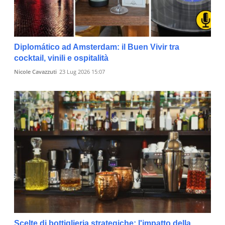
Diplomático ad Amsterdam: il Buen Vivir tra
cocktail, vinili e ospitalità
Nicole Cavazzuti
23 Lug 2026 15:07
Scelte di bottiglieria strategiche: l'impatto della