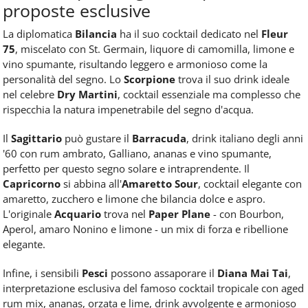
proposte esclusive
La diplomatica
Bilancia
ha il suo cocktail dedicato nel
Fleur
75
, miscelato con St. Germain, liquore di camomilla, limone e
vino spumante, risultando leggero e armonioso come la
personalità del segno. Lo
Scorpione
trova il suo drink ideale
nel celebre
Dry Martini
, cocktail essenziale ma complesso che
rispecchia la natura impenetrabile del segno d'acqua.
Il
Sagittario
può gustare il
Barracuda
, drink italiano degli anni
'60 con rum ambrato, Galliano, ananas e vino spumante,
perfetto per questo segno solare e intraprendente. Il
Capricorno
si abbina all'
Amaretto Sour
, cocktail elegante con
amaretto, zucchero e limone che bilancia dolce e aspro.
L'originale
Acquario
trova nel
Paper Plane
- con Bourbon,
Aperol, amaro Nonino e limone - un mix di forza e ribellione
elegante.
Infine, i sensibili
Pesci
possono assaporare il
Diana Mai Tai
,
interpretazione esclusiva del famoso cocktail tropicale con aged
rum mix, ananas, orzata e lime, drink avvolgente e armonioso