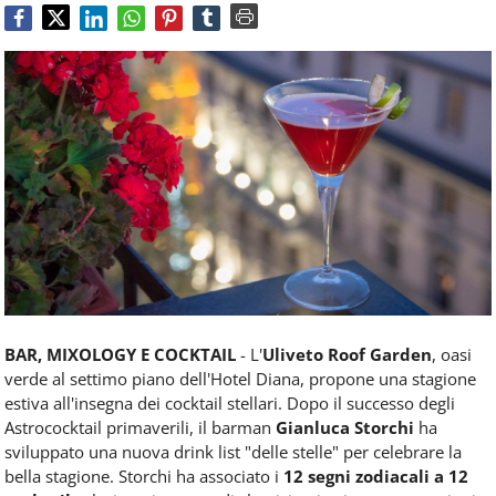
Food
Service
e
tutte
le
novità
del
comparto
Horeca.
BAR, MIXOLOGY E COCKTAIL
- L'
Uliveto Roof Garden
, oasi
verde al settimo piano dell'Hotel Diana, propone una stagione
estiva all'insegna dei cocktail stellari. Dopo il successo degli
Astrococktail primaverili, il barman
Gianluca Storchi
ha
sviluppato una nuova drink list "delle stelle" per celebrare la
bella stagione. Storchi ha associato i
12 segni zodiacali
a 12