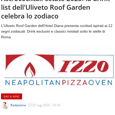
aggiornamenti
list dell'Uliveto Roof Garden
CONTATTI
quotidiani
su
celebra lo zodiaco
temi
come
L'Uliveto Roof Garden dell'Hotel Diana presenta cocktail ispirati ai 12
ospitalità,
segni zodiacali. Drink esclusivi e classici rivisitati sotto le stelle di
ristorazione,
Roma
food
&
beverage,
catering
e
articoli
quotidiani
sul
mondo
dell'alimentazione,
dei
BAR & WINE
consumi
fuoricasa,
Redazione
31 Lug 2025 - 10:19
del