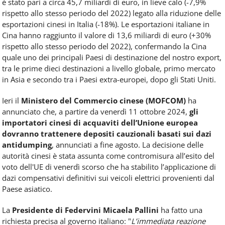
è stato pari a circa 45,7 miliardi di euro, in lieve calo (-7,9%
rispetto allo stesso periodo del 2022) legato alla riduzione delle
esportazioni cinesi in Italia (-18%). Le esportazioni italiane in
Cina hanno raggiunto il valore di 13,6 miliardi di euro (+30%
rispetto allo stesso periodo del 2022), confermando la Cina
quale uno dei principali Paesi di destinazione del nostro export,
tra le prime dieci destinazioni a livello globale, primo mercato
in Asia e secondo tra i Paesi extra-europei, dopo gli Stati Uniti.
Ieri il
Ministero del Commercio cinese (MOFCOM)
ha
annunciato che, a partire da venerdì 11 ottobre 2024,
gli
importatori cinesi di acquaviti dell’Unione europea
dovranno trattenere depositi cauzionali basati sui dazi
antidumping
, annunciati a fine agosto. La decisione delle
autorità cinesi è stata assunta come contromisura all’esito del
voto dell'UE di venerdì scorso che ha stabilito l’applicazione di
dazi compensativi definitivi sui veicoli elettrici provenienti dal
Paese asiatico.
La
Presidente di Federvini Micaela Pallini
ha fatto una
richiesta precisa al governo italiano: "
L’immediata reazione