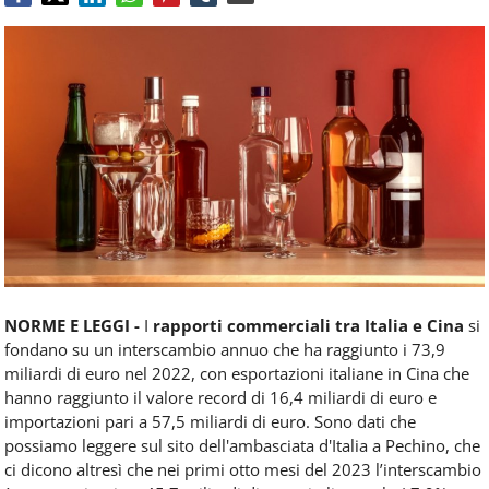
Food
Service
e
tutte
le
novità
del
comparto
Horeca.
NORME E LEGGI -
I
rapporti commerciali tra Italia e Cina
si
fondano su un interscambio annuo che ha raggiunto i 73,9
miliardi di euro nel 2022, con esportazioni italiane in Cina che
hanno raggiunto il valore record di 16,4 miliardi di euro e
importazioni pari a 57,5 miliardi di euro. Sono dati che
possiamo leggere sul sito dell'ambasciata d'Italia a Pechino, che
ci dicono altresì che nei primi otto mesi del 2023 l’interscambio