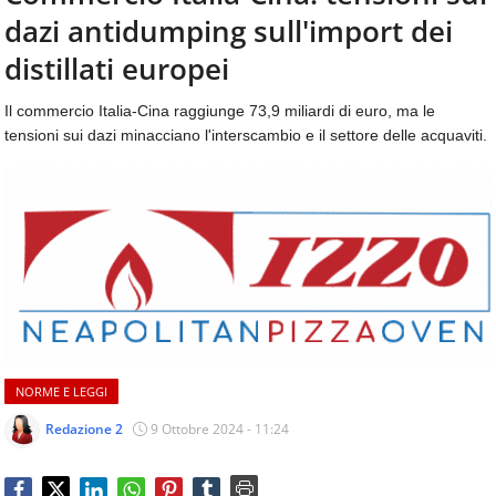
aggiornamenti
dazi antidumping sull'import dei
CONTATTI
quotidiani
su
distillati europei
temi
come
Il commercio Italia-Cina raggiunge 73,9 miliardi di euro, ma le
ospitalità,
tensioni sui dazi minacciano l'interscambio e il settore delle acquaviti.
ristorazione,
food
&
beverage,
catering
e
articoli
quotidiani
sul
mondo
dell'alimentazione,
NORME E LEGGI
dei
consumi
Redazione 2
9 Ottobre 2024 - 11:24
fuoricasa,
del