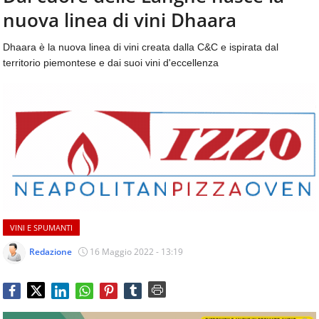
aggiornamenti
nuova linea di vini Dhaara
CONTATTI
quotidiani
su
Dhaara è la nuova linea di vini creata dalla C&C e ispirata dal
temi
territorio piemontese e dai suoi vini d'eccellenza
come
ospitalità,
ristorazione,
food
&
beverage,
catering
e
articoli
quotidiani
sul
VINI E SPUMANTI
mondo
dell'alimentazione,
Redazione
16 Maggio 2022 - 13:19
dei
consumi
fuoricasa,
del