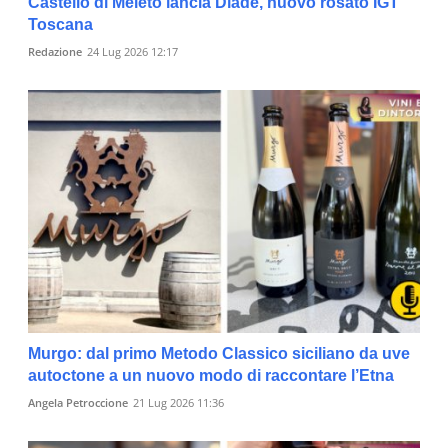
Castello di Meleto lancia Dìade, nuovo rosato IGT
Toscana
Redazione
24 Lug 2026 12:17
Murgo: dal primo Metodo Classico siciliano da uve
autoctone a un nuovo modo di raccontare l’Etna
Angela Petroccione
21 Lug 2026 11:36