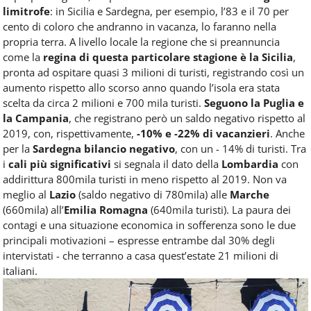
limitrofe
: in Sicilia e Sardegna, per esempio, l’83 e il 70 per
cento di coloro che andranno in vacanza, lo faranno nella
propria terra. A livello locale la regione che si preannuncia
come la
regina di questa particolare stagione è la Sicilia
,
pronta ad ospitare quasi 3 milioni di turisti, registrando così un
aumento rispetto allo scorso anno quando l’isola era stata
scelta da circa 2 milioni e 700 mila turisti.
Seguono la Puglia e
la Campania
, che registrano però un saldo negativo rispetto al
2019, con, rispettivamente,
-10% e -22% di vacanzieri
. Anche
per la
Sardegna bilancio negativo
, con un - 14% di turisti. Tra
i
cali più significativi
si segnala il dato della
Lombardia
con
addirittura 800mila turisti in meno rispetto al 2019. Non va
meglio al
Lazio
(saldo negativo di 780mila) alle
Marche
(660mila) all’
Emilia Romagna
(640mila turisti). La paura dei
contagi e una situazione economica in sofferenza sono le due
principali motivazioni – espresse entrambe dal 30% degli
intervistati - che terranno a casa quest’estate 21 milioni di
italiani.