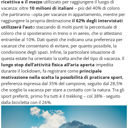
ricettiva e il mezzo
utilizzato per raggiungere il luogo di
vacanza: oltre
10 milioni di italiani
– più del 40% di coloro
che partiranno –opta per vacanze in appartamento, mentre per
raggiungere la propria destinazione
il 62% degli intervistati
utilizzerà l’aut
o staccando di molti punti la percentuale di
coloro che si sposteranno in treno o in aereo, che si attestano
entrambe al 10%. Dati questi che indicano una preferenza per
vacanze che consentano di evitare, per quanto possibile, la
condivisione degli spazi. Infine, la particolare situazione di
questa estate ha orientato la scelta anche del tipo di vacanza. Il
lungo stop dell’attività fisica all’aria aperta
impedita
durante il lockdown, fa registrare come
principale
motivazione nella scelta la possibilità di praticare sport
,
preferenza espressa dal 35% del campione, seguito dal 28,5%
che sceglie la vacanza per stare a contatto con la natura. Tra gli
sport preferiti, primo fra tutti è il trekking – col 38% - seguito
dalla bicicletta con il 26%.