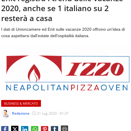
aggiornamenti
2020, anche se 1 italiano su 2
CONTATTI
quotidiani
su
resterà a casa
temi
come
I dati di Unioncamere ed Enit sulle vacanze 2020 offrono un'idea di
ospitalità,
cosa aspettarsi dall'estate dell'ospitalità italiana.
ristorazione,
food
&
beverage,
catering
e
articoli
quotidiani
sul
mondo
dell'alimentazione,
BUSINESS & MERCATO
dei
consumi
Redazione
21 Lug 2020 - 01:37
fuoricasa,
del