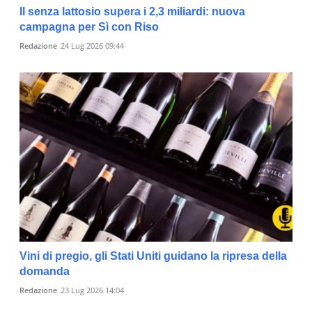
Il senza lattosio supera i 2,3 miliardi: nuova
campagna per Sì con Riso
Redazione
24 Lug 2026 09:44
Vini di pregio, gli Stati Uniti guidano la ripresa della
domanda
Redazione
23 Lug 2026 14:04