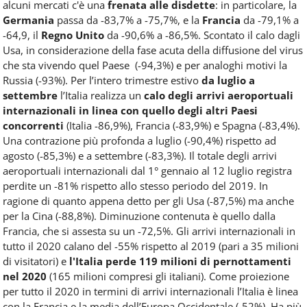
alcuni mercati c'è una
frenata alle disdette
: in particolare, la
Germania
passa da -83,7% a -75,7%, e la
Francia
da -79,1% a
-64,9, il
Regno Unito
da -90,6% a -86,5%. Scontato il calo dagli
Usa, in considerazione della fase acuta della diffusione del virus
che sta vivendo quel Paese (-94,3%) e per analoghi motivi la
Russia (-93%). Per l’intero trimestre estivo
da luglio a
settembre
l’Italia realizza un
calo degli arrivi aeroportuali
internazionali in linea con quello degli altri Paesi
concorrenti
(Italia -86,9%), Francia (-83,9%) e Spagna (-83,4%).
Una contrazione più profonda a luglio (-90,4%) rispetto ad
agosto (-85,3%) e a settembre (-83,3%). Il totale degli arrivi
aeroportuali internazionali dal 1° gennaio al 12 luglio registra
perdite un -81% rispetto allo stesso periodo del 2019. In
ragione di quanto appena detto per gli Usa (-87,5%) ma anche
per la Cina (-88,8%). Diminuzione contenuta è quello dalla
Francia, che si assesta su un -72,5%. Gli arrivi internazionali in
tutto il 2020 calano del -55% rispetto al 2019 (pari a 35 milioni
di visitatori) e
l'Italia perde 119 milioni di pernottamenti
nel 2020
(165 milioni compresi gli italiani). Come proiezione
per tutto il 2020 in termini di arrivi internazionali l’Italia è linea
con la Francia e la media dell’Europa Occidentale (-52%). Ha più