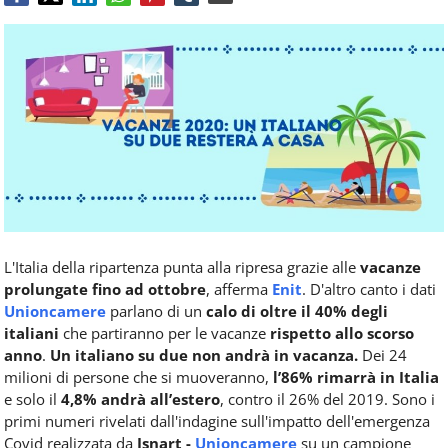
Food
Service
e
tutte
le
novità
del
comparto
Horeca.
L'Italia della ripartenza punta alla ripresa grazie alle
vacanze
prolungate fino ad ottobre
, afferma
Enit
. D'altro canto i dati
Unioncamere
parlano di un
calo di oltre il 40% degli
italiani
che partiranno per le vacanze
rispetto allo scorso
anno
.
Un italiano su due non andrà in vacanza.
Dei 24
milioni di persone che si muoveranno,
l’86% rimarrà in Italia
e solo il
4,8% andrà all’estero
, contro il 26% del 2019. Sono i
primi numeri rivelati dall'indagine sull'impatto dell'emergenza
Covid realizzata da
Isnart -
Unioncamere
su un campione