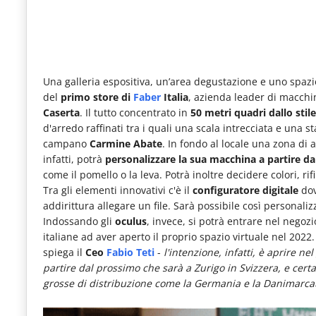
le
novità
del
comparto
Una galleria espositiva, un’area degustazione e uno spazio
del
primo store di
Faber
Italia
, azienda leader di macchin
Horeca.
Caserta
. Il tutto concentrato in
50 metri quadri dallo stil
d'arredo raffinati tra i quali una scala intrecciata e una 
campano
Carmine Abate
. In fondo al locale una zona di a
infatti, potrà
personalizzare la sua macchina a partire d
come il pomello o la leva. Potrà inoltre decidere colori, rifin
Tra gli elementi innovativi c'è il
configuratore digitale
dov
addirittura allegare un file. Sarà possibile così personali
Indossando gli
oculus
, invece, si potrà entrare nel negozi
italiane ad aver aperto il proprio spazio virtuale nel 2022
spiega il
Ceo
Fabio Teti
-
l'intenzione, infatti, è aprire nel
partire dal prossimo che sarà a Zurigo in Svizzera, e cer
grosse di distribuzione come la Germania e la Danimarca