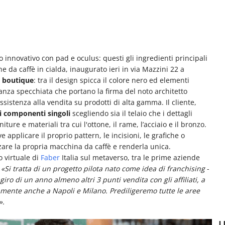
 innovativo con pad e oculus: questi gli ingredienti principali
e da caffè in cialda, inaugurato ieri in via Mazzini 22 a
e boutique
: tra il design spicca il colore nero ed elementi
stanza specchiata che portano la firma del noto architetto
ssistenza alla vendita su prodotti di alta gamma. Il cliente,
ai componenti singoli
scegliendo sia il telaio che i dettagli
iture e materiali tra cui l'ottone, il rame, l’acciaio e il bronzo.
e applicare il proprio pattern, le incisioni, le grafiche o
zzare la propria macchina da caffè e renderla unica.
o virtuale di
Faber
Italia sul metaverso, tra le prime aziende
.
«Si tratta di un progetto pilota nato come idea di franchising
-
 giro di un anno almeno altri 3 punti vendita con gli affiliati, a
tamente anche a Napoli e Milano. Prediligeremo tutte le aree
».
U