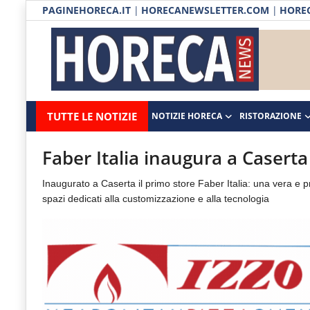
PAGINEHORECA.IT
|
HORECANEWSLETTER.COM
|
HOREC
Notizie HORECA
Horecanews.it
Notizie
TUTTE LE NOTIZIE
NOTIZIE HORECA
RISTORAZIONE
Ristorazione
-
Horeca
-
Ospitalità
Faber Italia inaugura a Caserta
Il
Distribuzione
Inaugurato a Caserta il primo store Faber Italia: una vera e p
portale
spazi dedicati alla customizzazione e alla tecnologia
del
Prodotti | Dispensa Horeca
canale
Eventi
Horeca
e
RUBRICHE
del