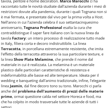
tavola, pentole e home decoration.
Marco Marocchi
ci ha
raccontato tutte le novità studiate dall'azienda durante i mesi di
restrizioni dovute alla pandemia, durante i quali Tognana non si
è mai fermata, e presentate dal vivo per la prima volta a Host.
Nell’anno in cui l’azienda celebra il suo settantacinquesimo
anniversario,
Tognana Professional
esalta la cura che
contraddistingue il saper fare italiano con la nuova linea da
tavola
Factory
: un intero processo di realizzazione tutto made
in Italy, filiera corta e decoro indistruttibile. La linea
Terracotta
, in porcellana estremamente resistente, che imita
l'effetto della terracotta attraverso la sua particolare texture, e
la linea
Show Plate Melamine
, che prende il nome dal
materiale in cui è realizzata. La melamina è un materiale
plastico dalle particolari caratteristiche di resistenza e
indeformabilità alle basse ed alte temperature. Ideata per il
wedding e banqueting dall'animo tradizionale, infine, l’elegante
linea
Jasmin
, dal fine decoro tono su tono. Marocchi ci parla
anche del
problema dell'aumento di prezzi delle materie
prime
, ormai questione calda nel settore Horeca e food, ma
che ha colpito in modo trasversale tutte le aziende di tutti i
settori.