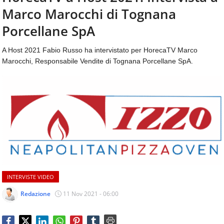
aggiornamenti
Marco Marocchi di Tognana
CONTATTI
quotidiani
su
Porcellane SpA
temi
come
A Host 2021 Fabio Russo ha intervistato per HorecaTV Marco
ospitalità,
Marocchi, Responsabile Vendite di Tognana Porcellane SpA.
ristorazione,
food
&
beverage,
catering
e
articoli
quotidiani
sul
mondo
dell'alimentazione,
INTERVISTE VIDEO
dei
consumi
Redazione
11 Nov 2021 - 06:00
fuoricasa,
del