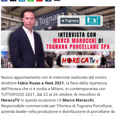
Food
Service
e
tutte
le
novità
del
comparto
Horeca.
Nuovo appuntamento con le interviste realizzate dal nostro
direttore
Fabio Russo a Host 2021
, la fiera della ripartenza
dell'Horeca che si è svolta a Milano, in contemporanea con
TUTTOFOOD 2021, dal 22 al 26 ottobre. Ai microfoni di
HorecaTV
in questa occasione c'è
Marco Marocchi
,
Responsabile commerciale per l’Horeca di Tognana Porcellane,
azienda leader nella produzione e distribuzione di porcellane da