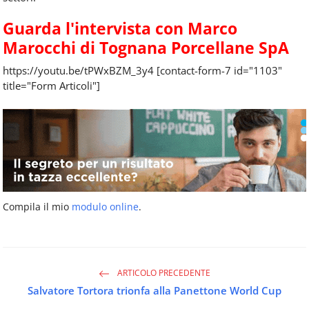
Guarda l'intervista con Marco
Marocchi di Tognana Porcellane SpA
https://youtu.be/tPWxBZM_3y4 [contact-form-7 id="1103"
title="Form Articoli"]
Compila il mio
modulo online
.
ARTICOLO PRECEDENTE
Salvatore Tortora trionfa alla Panettone World Cup