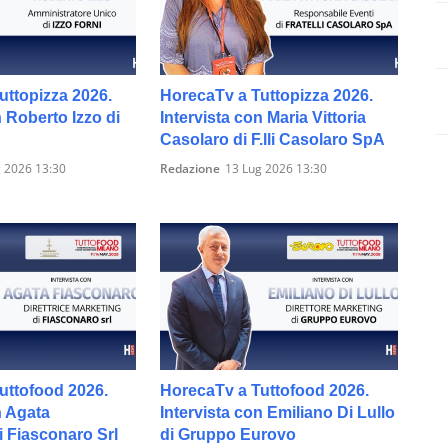
uttopizza 2026.
HorecaTv a Tuttopizza 2026.
n Roberto Izzo di
Intervista con Maria Vittoria
Casolaro di F.lli Casolaro SpA
 2026 13:30
Redazione
13 Lug 2026 13:30
uttofood 2026.
HorecaTv a Tuttofood 2026.
n Agata
Intervista con Emiliano Di Lullo
i Fiasconaro Srl
di Gruppo Eurovo