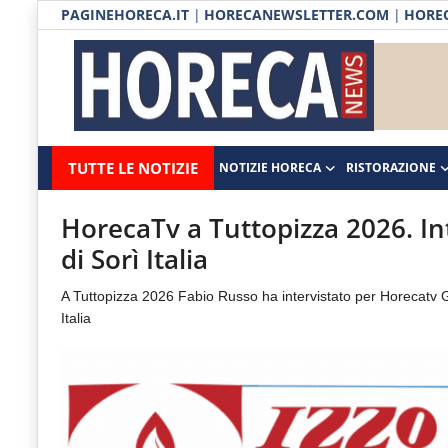
PAGINEHORECA.IT
|
HORECANEWSLETTER.COM
|
HOREC
Notizie HORECA
Horecanews.it
Notizie
TUTTE LE NOTIZIE
NOTIZIE HORECA
RISTORAZIONE
Ristorazione
-
Horeca
-
Ospitalità
HorecaTv a Tuttopizza 2026. In
Il
di Sorì Italia
Distribuzione
portale
A Tuttopizza 2026 Fabio Russo ha intervistato per Horecatv
del
Prodotti | Dispensa Horeca
Italia
canale
Eventi
Horeca
e
RUBRICHE
del