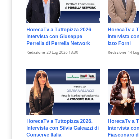
HorecaTv a Tuttopizza 2026.
HorecaTv a T
Intervista con Giuseppe
Intervista co
Perrella di Perrella Network
Izzo Forni
Redazione
20 Lug 2026 13:30
Redazione
14 Lug
HorecaTv a Tuttopizza 2026.
HorecaTv a T
Intervista con Silvia Galeazzi di
Intervista co
Conserve Italia
Fiasconaro d