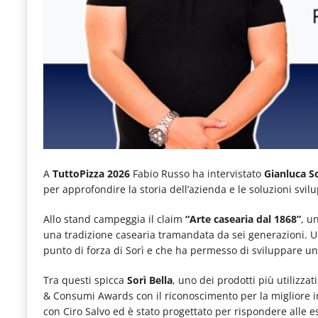
e
articoli
quotidiani
sul
mondo
dell'alimentazione,
dei
consumi
A
TuttoPizza 2026
Fabio Russo ha intervistato
Gianluca S
per approfondire la storia dell’azienda e le soluzioni svil
fuoricasa,
del
Allo stand campeggia il claim
“Arte casearia dal 1868”
, u
una tradizione casearia tramandata da sei generazioni. U
Food
punto di forza di Sorì e che ha permesso di sviluppare una
Service
Tra questi spicca
Sorì Bella
, uno dei prodotti più utilizz
e
& Consumi Awards con il riconoscimento per la migliore in
tutte
con Ciro Salvo ed è stato progettato per rispondere alle es