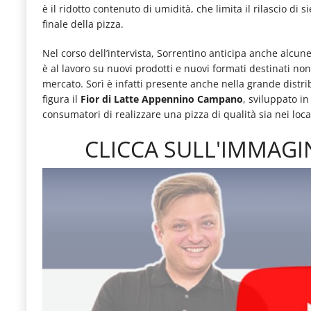
è il ridotto contenuto di umidità, che limita il rilascio di 
le
finale della pizza.
novità
Nel corso dell’intervista, Sorrentino anticipa anche alcun
del
è al lavoro su nuovi prodotti e nuovi formati destinati no
comparto
mercato. Sorì è infatti presente anche nella grande distri
figura il
Fior di Latte Appennino Campano
, sviluppato i
Horeca.
consumatori di realizzare una pizza di qualità sia nei loca
CLICCA SULL'IMMAGIN