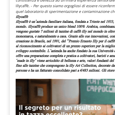
consistenza e bellezza ad un’intera esperienza sensoriale
le
illycaffè. -
Per questo siamo orgogliosi di essere riconferm
quel laboratorio di sperimentazione e contaminazione che 
novità
illycaffè
illycaffè è un’azienda familiare italiana, fondata a Trieste nel 1933,
del
mondo. illycaffè produce un unico blend 100% Arabica, combinando 
comparto
vengono gustate 7 milioni di tazzine di caffè illy nel mondo in oltre 
monomarca, e naturalmente a casa. Grazie alle sue innovazioni, con
Horeca.
creazione in Brasile, nel 1991, del “Premio Ernesto Illy per il caffè
al riconoscimento ai coltivatori di un prezzo superiore per la miglior
sviluppo sostenibile. L’azienda ha anche fondato la sua Università del
offre una preparazione completa e pratica a coltivatori, baristi e am
‘made in illy’ viene arricchito di bellezza e arte, valori fondanti d
fino alle tazzine che compongono la illy Art Collection, decorate da
persone e ha un fatturato consolidato pari a €483 milioni. Gli stor