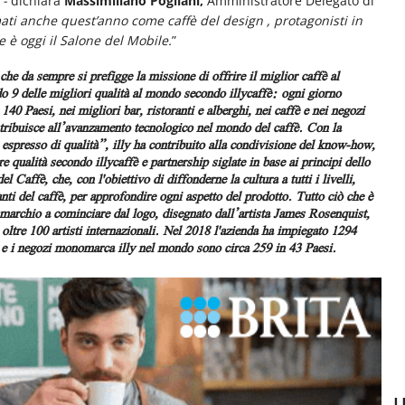
 -
dichiara
Massimiliano Pogliani,
Amministratore Delegato di
ati anche quest’anno come caffè del design , protagonisti in
è oggi il Salone del Mobile.
”
 che da sempre si prefigge la missione di offrire il miglior caffè al
9 delle migliori qualità al mondo secondo illycaffè: ogni giorno
140 Paesi, nei migliori bar, ristoranti e alberghi, nei caffè e nei negozi
tribuisce all’avanzamento tecnologico nel mondo del caffè. Con la
 espresso di qualità”, illy ha contribuito alla condivisione del know-how,
e qualità secondo illycaffè e partnership siglate in base ai principi dello
 Caffè, che, con l'obiettivo di diffonderne la cultura a tutti i livelli,
anti del caffè, per approfondire ogni aspetto del prodotto. Tutto ciò che è
el marchio a cominciare dal logo, disegnato dall’artista James Rosenquist,
 oltre 100 artisti internazionali. Nel 2018 l'azienda ha impiegato 1294
e e i negozi monomarca illy nel mondo sono circa 259 in 43 Paesi.
U