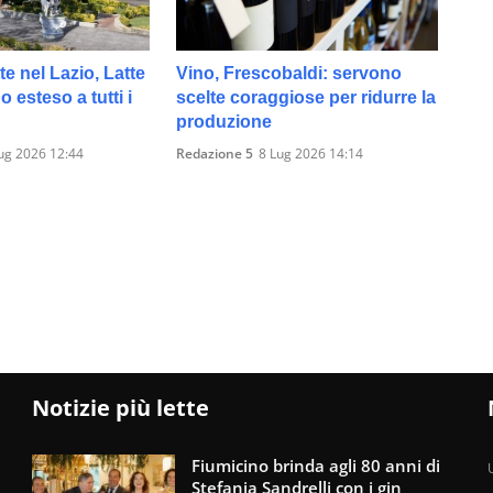
te nel Lazio, Latte
Vino, Frescobaldi: servono
 esteso a tutti i
scelte coraggiose per ridurre la
produzione
ug 2026 12:44
Redazione 5
8 Lug 2026 14:14
Notizie più lette
Fiumicino brinda agli 80 anni di
U
Stefania Sandrelli con i gin