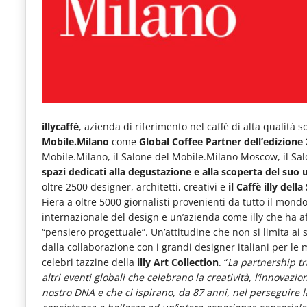
e
articoli
quotidiani
sul
mondo
dell'alimentazione,
illycaffè
, azienda di riferimento nel caffè di alta qualità s
Mobile.Milano
come
Global Coffee Partner dell’edizione
dei
Mobile.Milano, il Salone del Mobile.Milano Moscow, il Sal
consumi
spazi dedicati alla degustazione e alla scoperta del suo 
fuoricasa,
oltre 2500 designer, architetti, creativi e
il Caffè illy dell
Fiera a oltre 5000 giornalisti provenienti da tutto il mond
del
internazionale del design e un’azienda come illy che ha af
Food
“pensiero progettuale”. Un’attitudine che non si limita ai 
dalla collaborazione con i grandi designer italiani per le 
Service
celebri tazzine della
illy Art Collection
. “
La partnership tr
e
altri eventi globali che celebrano la creatività, l’innovazi
nostro DNA e che ci ispirano, da 87 anni, nel perseguire la
tutte