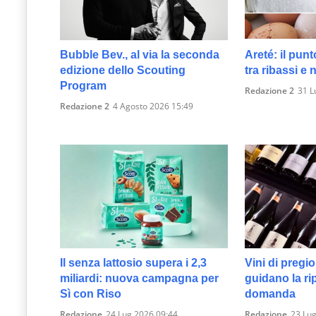
Bubble Bev., al via la seconda
Areté: il punt
edizione dello Scouting
tra ribassi e
Program
Redazione 2
31 L
Redazione 2
4 Agosto 2026 15:49
Il senza lattosio supera i 2,3
Vini di pregio,
miliardi: nuova campagna per
guidano la ri
Sì con Riso
domanda
Redazione
24 Lug 2026 09:44
Redazione
23 Lug