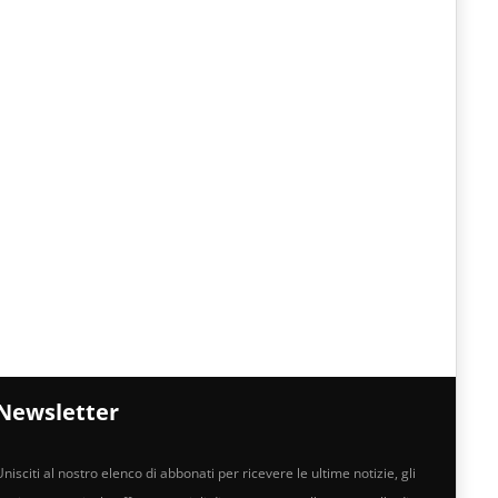
Newsletter
nisciti al nostro elenco di abbonati per ricevere le ultime notizie, gli