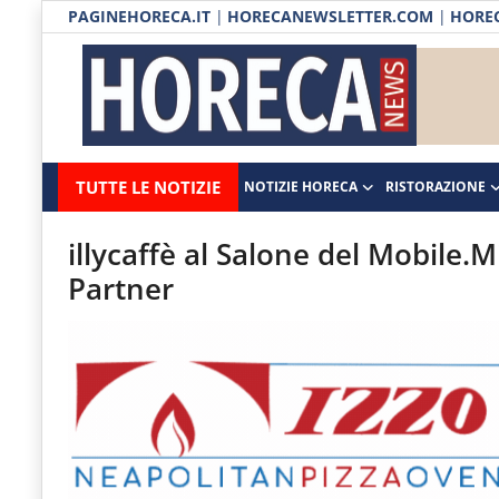
PAGINEHORECA.IT
|
HORECANEWSLETTER.COM
|
HOREC
Notizie HORECA
Horecanews.it
Notizie
TUTTE LE NOTIZIE
NOTIZIE HORECA
RISTORAZIONE
Ristorazione
-
Horeca
-
Ospitalità
illycaffè al Salone del Mobile.
Il
Partner
Distribuzione
portale
del
Prodotti | Dispensa Horeca
canale
Eventi
Horeca
e
RUBRICHE
del