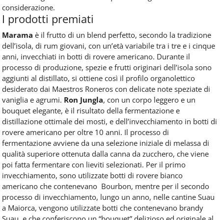
considerazione.
I prodotti premiati
Marama
è il frutto di un blend perfetto, secondo la tradizione
dell’isola, di rum giovani, con un’età variabile tra i tre e i cinque
anni, invecchiati in botti di rovere americano. Durante il
processo di produzione, spezie e frutti originari dell’isola sono
aggiunti al distillato, si ottiene così il profilo organolettico
desiderato dai Maestros Roneros con delicate note speziate di
vaniglia e agrumi.
Ron Jungla
, con un corpo leggero e un
bouquet elegante, è il risultato della fermentazione e
distillazione ottimale dei mosti, e dell’invecchiamento in botti di
rovere americano per oltre 10 anni. Il processo di
fermentazione avviene da una selezione iniziale di melassa di
qualità superiore ottenuta dalla canna da zucchero, che viene
poi fatta fermentare con lieviti selezionati. Per il primo
invecchiamento, sono utilizzate botti di rovere bianco
americano che contenevano Bourbon, mentre per il secondo
processo di invecchiamento, lungo un anno, nelle cantine Suau
a Maiorca, vengono utilizzate botti che contenevano brandy
Suau, e che conferiscono un “bouquet” delizioso ed originale al