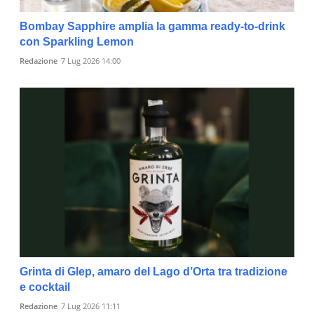
Bombay Sapphire amplia la gamma ready-to-drink
con Sparkling Lemon
Redazione
7 Lug 2026 14:00
Grinta di Glep, amaro del Lago d’Orta tra tradizione
e cocktail
Redazione
7 Lug 2026 11:11