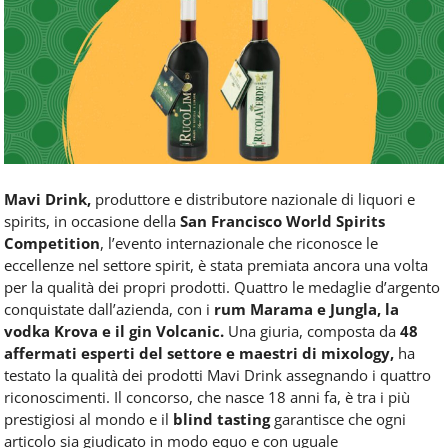
Food
Service
e
tutte
le
novità
del
comparto
Horeca.
Mavi Drink,
produttore e distributore nazionale di liquori e
spirits, in occasione della
San Francisco World Spirits
Competition
, l’evento internazionale che riconosce le
eccellenze nel settore spirit, è stata premiata ancora una volta
per la qualità dei propri prodotti. Quattro le medaglie d’argento
conquistate dall’azienda, con i
rum Marama e Jungla, la
vodka Krova e il gin Volcanic.
Una giuria, composta da
48
affermati esperti del settore e maestri di mixology,
ha
testato la qualità dei prodotti Mavi Drink assegnando i quattro
riconoscimenti. Il concorso, che nasce 18 anni fa, è tra i più
prestigiosi al mondo e il
blind tasting
garantisce che ogni
articolo sia giudicato in modo equo e con uguale