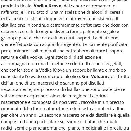
prodotto finale.
Vodka Krova
, dal sapore estremamente
raffinato, è il risultato di una miscelazione di alcool di cereali
extra neutri, distillati cinque volte attraverso un sistema di
distillazione in continuo estremamente sofisticato che dosa con
sapienza cereali di origine diversa (principalmente segale e
grano) e patate, che ne esaltano tutti i sapori. La diluizione
viene effettuata con acqua di sorgente ulteriormente purificata
per eliminare i sali minerali che potrebbero alterare il sapore
naturale della vodka. Ogni stadio di distillazione è
accompagnato da una filtrazione su letto di carboni vegetali,
che conferisce alla Vodka Krova un sapore brillante e morbido
nonostante l’elevato contenuto alcolico.
Gin Volcanic
è il frutto
dell’unione di tre macerati che saranno poi distillati
separatamente; nel processo di distillazione sono usate pietre
vulcaniche e acqua purissima della regione. La prima
macerazione è composta da noci verdi, raccolte in un preciso
momento della loro maturazione, e infuse in alcool extra fine
per oltre un anno. La seconda macerazione da distillare è quella
composta da una particolare selezione di botaniche, quali
radici, semi e piante aromatiche, piante medicinali e floreali, tra