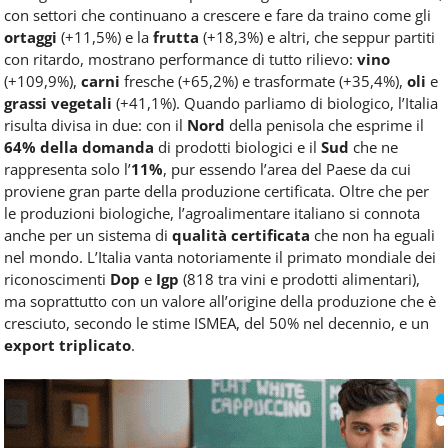
con settori che continuano a crescere e fare da traino come gli
ortaggi
(+11,5%) e la
frutta
(+18,3%) e altri, che seppur partiti
con ritardo, mostrano performance di tutto rilievo:
vino
(+109,9%),
carni
fresche (+65,2%) e trasformate (+35,4%),
oli
e
grassi vegetali
(+41,1%). Quando parliamo di biologico, l’Italia
risulta divisa in due: con il
Nord
della penisola che esprime il
64% della domanda
di prodotti biologici e il
Sud
che ne
rappresenta solo l’
11%
, pur essendo l’area del Paese da cui
proviene gran parte della produzione certificata. Oltre che per
le produzioni biologiche, l’agroalimentare italiano si connota
anche per un sistema di
qualità certificata
che non ha eguali
nel mondo. L’Italia vanta notoriamente il primato mondiale dei
riconoscimenti
Dop
e
Igp
(818 tra vini e prodotti alimentari),
ma soprattutto con un valore all’origine della produzione che è
cresciuto, secondo le stime ISMEA, del 50% nel decennio, e un
export triplicato
.