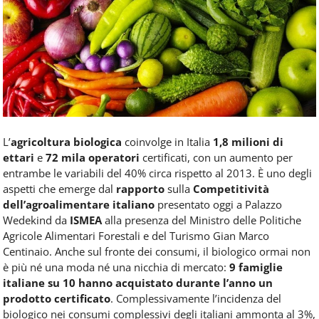
Food
Service
e
tutte
le
novità
del
comparto
Horeca.
L’
agricoltura biologica
coinvolge in Italia
1,8 milioni di
ettari
e
72 mila operatori
certificati, con un aumento per
entrambe le variabili del 40% circa rispetto al 2013. È uno degli
aspetti che emerge dal
rapporto
sulla
Competitività
dell’agroalimentare italiano
presentato oggi a Palazzo
Wedekind da
ISMEA
alla presenza del Ministro delle Politiche
Agricole Alimentari Forestali e del Turismo Gian Marco
Centinaio. Anche sul fronte dei consumi, il biologico ormai non
è più né una moda né una nicchia di mercato:
9 famiglie
italiane su 10 hanno acquistato durante l’anno un
prodotto certificato
. Complessivamente l’incidenza del
biologico nei consumi complessivi degli italiani ammonta al 3%,