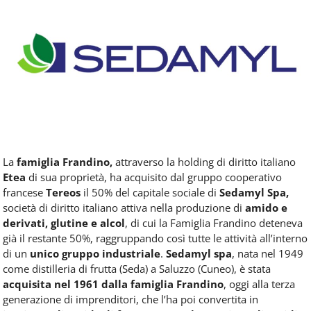
Food
Service
e
tutte
le
novità
del
comparto
Horeca.
La
famiglia Frandino,
attraverso la holding di diritto italiano
Etea
di sua proprietà, ha acquisito dal gruppo cooperativo
francese
Tereos
il 50% del capitale sociale di
Sedamyl Spa,
società di diritto italiano attiva nella produzione di
amido e
derivati, glutine e alcol
, di cui la Famiglia Frandino deteneva
già il restante 50%, raggruppando così tutte le attività all’interno
di un
unico gruppo industriale
.
Sedamyl spa
, nata nel 1949
come distilleria di frutta (Seda) a Saluzzo (Cuneo), è stata
acquisita nel 1961 dalla famiglia Frandino
, oggi alla terza
generazione di imprenditori, che l’ha poi convertita in