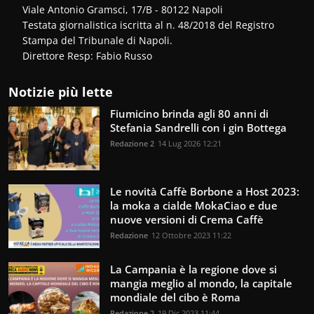
Viale Antonio Gramsci, 17/B - 80122 Napoli
Testata giornalistica iscritta al n. 48/2018 del Registro
Stampa del Tribunale di Napoli.
Direttore Resp: Fabio Russo
Notizie più lette
Fiumicino brinda agli 80 anni di
Stefania Sandrelli con i gin Bottega
Redazione 2
14 Lug 2026 12:21
Le novità Caffè Borbone a Host 2023:
la moka a cialde MokaCiao e due
nuove versioni di Crema Caffè
Redazione
12 Ottobre 2023 11:22
La Campania è la regione dove si
mangia meglio al mondo, la capitale
mondiale del cibo è Roma
Redazione 2
19 Dic 2023 11:44