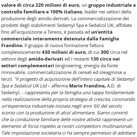
valore di circa 220 milioni di euro
, un
gruppo industriale a
controllo familiare e 100% italiano
, leader nei settori della
produzione degli amido-derivati. La commercializzazione dei
prodotti degli stabilimenti Sedamyl Spa e Sedalcol UK, affidate
fino all’acquisizione a Tereos, è passata ad
un’entità
commerciale interamente detenuta dalla Famiglia
Frandino.
Il gruppo di nuova formazione fattura
complessivamente
430 milioni di euro
, di cui
300
circa nel
settore degli
amido-derivati
ed i restanti
130 circa nei
settori complementari
(engineering, energia da fonte
rinnovabile, commercializzazione di cereali ed oleaginose a
terzi).
"Il progetto di acquisizione dell’intero capitale di Sedamyl
Spa e Sedalcol UK Ltd
– afferma
Mario Frandino,
A.D. di
Sedamyl,
- rappresenta per la famiglia una tappa fondamentale
nella realizzazione della propria strategia di crescita, coronando
un’esperienza industriale iniziata negli anni ’60 del secolo
scorso con la produzione di alcol alimentare. Siamo convinti
che la conduzione familiare delle nostre attività rappresenti un
elemento di forza rispetto ai nostri competitors multinazionali.
Tale impostazione societaria ci ha sempre permesso di adottare