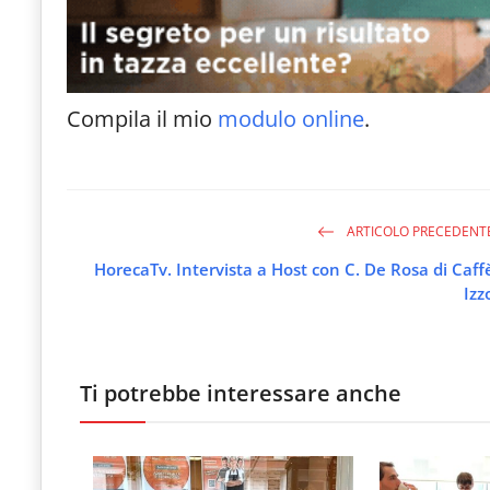
le
novità
del
Compila il mio
modulo online
.
comparto
Horeca.
ARTICOLO PRECEDENT
HorecaTv. Intervista a Host con C. De Rosa di Caff
Izz
Ti potrebbe interessare anche