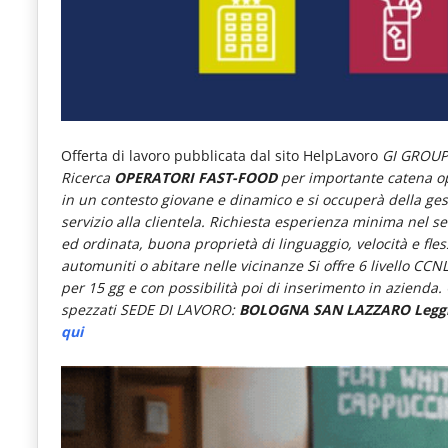
e
articoli
quotidiani
sul
mondo
Offerta di lavoro pubblicata dal sito HelpLavoro
GI GROUP 
dell'alimentazione,
Ricerca
OPERATORI FAST-FOOD
per importante catena ope
in un contesto giovane e dinamico e si occuperà della gest
dei
servizio alla clientela. Richiesta esperienza minima nel se
consumi
ed ordinata, buona proprietà di linguaggio, velocità e fles
automuniti o abitare nelle vicinanze
Si offre 6 livello C
fuoricasa,
per 15 gg e con possibilità poi di inserimento in azienda.
del
spezzati
SEDE DI LAVORO:
BOLOGNA SAN LAZZARO Leggi l’
qui
Food
Service
e
tutte