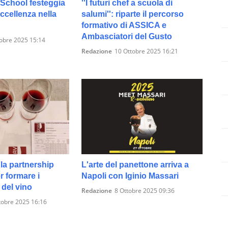
School festeggia
''I futuri chef a scuola di
eccellenza nella
salumi'': riparte il percorso
formativo di ASSICA e
Ambasciatori del Gusto
obre 2025 15:14
Redazione
10 Ottobre 2025 16:21
la partnership
L'arte del panettone arriva a
 formare i
Napoli con Iginio Massari
 del vino
Redazione
8 Ottobre 2025 09:36
tobre 2025 16:16