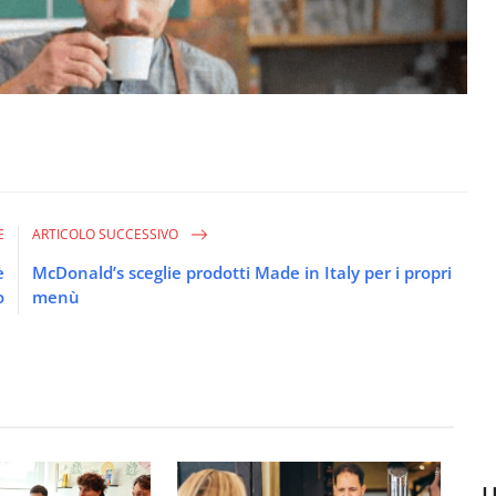
E
ARTICOLO SUCCESSIVO
è
McDonald’s sceglie prodotti Made in Italy per i propri
o
menù
U