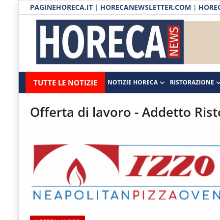
PAGINEHORECA.IT
|
HORECANEWSLETTER.COM
|
HOREC
Notizie HORECA
Horecanews.it
Notizie
TUTTE LE NOTIZIE
NOTIZIE HORECA
RISTORAZIONE
Ristorazione
-
Horeca
-
Ospitalità
Offerta di lavoro - Addetto Ri
Il
Distribuzione
portale
del
Prodotti | Dispensa Horeca
canale
Eventi
Horeca
e
RUBRICHE
del