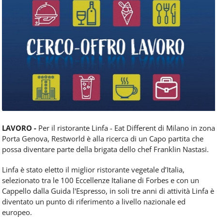
Food
Service
e
tutte
le
novità
del
comparto
Horeca.
LAVORO -
Per il ristorante Linfa - Eat Different di Milano in zona
Porta Genova, Restworld è alla ricerca di un Capo partita che
possa diventare parte della brigata dello chef Franklin Nastasi.
Linfa è stato eletto il miglior ristorante vegetale d’Italia,
selezionato tra le 100 Eccellenze Italiane di Forbes e con un
Cappello dalla Guida l'Espresso, in soli tre anni di attività Linfa è
diventato un punto di riferimento a livello nazionale ed
europeo.