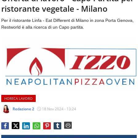
aggiornamenti
ristorante vegetale - Milano
CONTATTI
quotidiani
su
Per il ristorante Linfa - Eat Different di Milano in zona Porta Genova,
temi
Restworld è alla ricerca di un Capo partita.
come
ospitalità,
ristorazione,
food
&
beverage,
catering
e
articoli
quotidiani
sul
HORECA LAVORO
mondo
dell'alimentazione,
Redazione 2
18 Nov 2024 - 13:24
dei
consumi
fuoricasa,
del