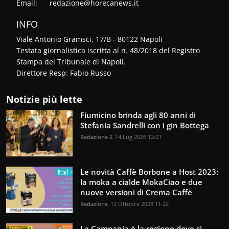
Email:
redazione@horecanews.it
INFO
Viale Antonio Gramsci, 17/B - 80122 Napoli
Testata giornalistica iscritta al n. 48/2018 del Registro
Stampa del Tribunale di Napoli.
Direttore Resp: Fabio Russo
Notizie più lette
Fiumicino brinda agli 80 anni di
Stefania Sandrelli con i gin Bottega
Redazione 2
14 Lug 2026 12:21
Le novità Caffè Borbone a Host 2023:
la moka a cialde MokaCiao e due
nuove versioni di Crema Caffè
Redazione
12 Ottobre 2023 11:22
La Campania è la regione dove si