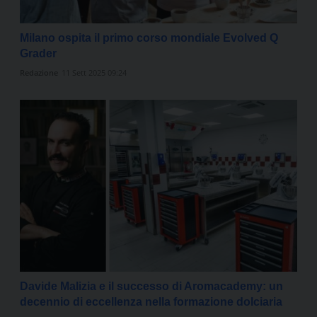
Milano ospita il primo corso mondiale Evolved Q
Grader
Redazione
11 Sett 2025 09:24
Davide Malizia e il successo di Aromacademy: un
decennio di eccellenza nella formazione dolciaria