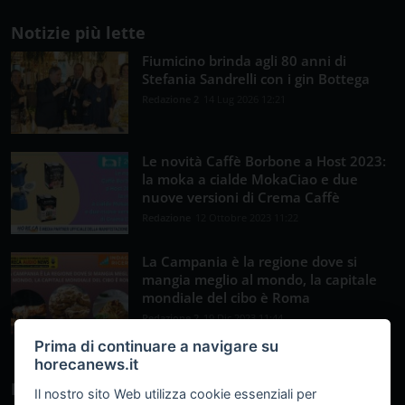
Notizie più lette
Fiumicino brinda agli 80 anni di
Stefania Sandrelli con i gin Bottega
Redazione 2
14 Lug 2026 12:21
Le novità Caffè Borbone a Host 2023:
la moka a cialde MokaCiao e due
nuove versioni di Crema Caffè
Redazione
12 Ottobre 2023 11:22
La Campania è la regione dove si
mangia meglio al mondo, la capitale
mondiale del cibo è Roma
Redazione 2
19 Dic 2023 11:44
Prima di continuare a navigare su
horecanews.it
Newsletter
Il nostro sito Web utilizza cookie essenziali per