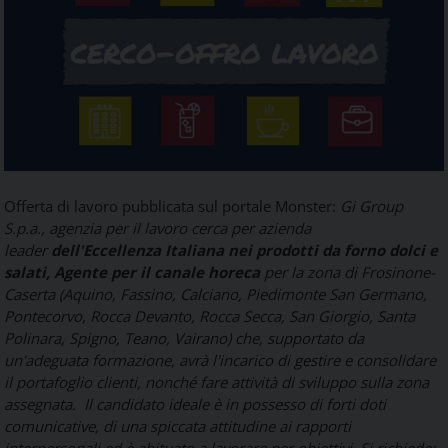
Food
Service
e
tutte
le
novità
del
comparto
Horeca.
Offerta di lavoro pubblicata sul portale Monster:
Gi Group
S.p.a., agenzia per il lavoro cerca per azienda
leader
dell'Eccellenza Italiana nei prodotti da forno dolci e
salati,
Agente per il canale horeca
per la zona di Frosinone-
Caserta (Aquino, Fassino, Calciano, Piedimonte San Germano,
Pontecorvo, Rocca Devanto, Rocca Secca, San Giorgio, Santa
Polinara, Spigno, Teano, Vairano)
che, supportato da
un'adeguata formazione, avrà l'incarico di gestire e consolidare
il portafoglio clienti, nonché fare attività di sviluppo sulla zona
assegnata.
Il candidato ideale è in possesso di forti doti
comunicative, di una spiccata attitudine ai rapporti