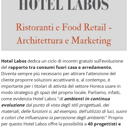
Food
Service
e
tutte
le
novità
del
comparto
Horeca.
Hotel Labos
dedica un ciclo di incontri gratuiti sull’evoluzione
del
rapporto tra consumi fuori casa e arredamento.
Diventa sempre più necessario per attirare l’attenzione del
cliente proporre soluzioni accattivanti e, al contempo, è
importante per i titolari di attività del settore Horeca usare in
modo strategico gli spazi del proprio locale. Parliamo, infatti,
come evidenzia Hotel Labos "
di
ambienti in continua
evoluzione
dal punto di vista degli stili progettuali, dei
materiali, delle funzioni o, ad esempio, dell’utilizzo di luci, suoni
e colori che influenzano la percezione degli ambienti
." Proprio
per questo Hotel Labos offre la possibilità a
40 progettisti
e