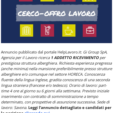
Food
Service
e
tutte
le
novità
del
comparto
Horeca.
Annuncio pubblicato dal portale HelpLavoro.it:
Gi Group SpA,
Agenzia per il Lavoro ricerca
1 ADDETTO RICEVIMENTO
per
prestigiosa struttura alberghiera.
Richiesta esperienza pregressa
(anche minima) nella mansione preferibilmente presso strutture
alberghiere e/o comunque nel settore HORECA.
Conoscenza
fluente della lingua Inglese, gradita conoscenza di una seconda
lingua straniera (francese e/o tedesco).
Orario di lavoro: part-
time 4 ore al giorno su 6 giorni alla settimana.
Previsto iniziale
inserimento con contratto di somministrazione a tempo
determinato, con prospettive di assunzione successiva.
Sede di
lavoro: Savona.
Leggi l’annuncio dettagliato e candidati per