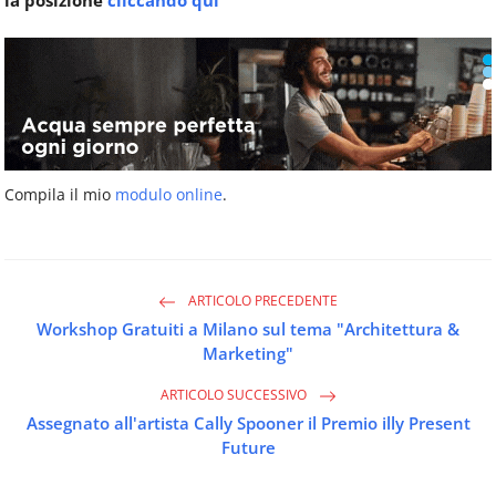
la posizione
cliccando qui
Compila il mio
modulo online
.
ARTICOLO PRECEDENTE
Workshop Gratuiti a Milano sul tema "Architettura &
Marketing"
ARTICOLO SUCCESSIVO
Assegnato all'artista Cally Spooner il Premio illy Present
Future