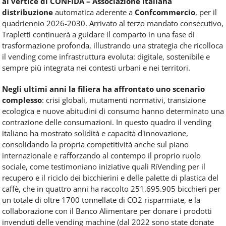
al vertice di CONFIDA – Associazione italiana
distribuzione
automatica aderente a
Confcommercio
, per il
quadriennio 2026-2030. Arrivato al terzo mandato consecutivo,
Trapletti continuerà a guidare il comparto in una fase di
trasformazione profonda, illustrando una strategia che ricolloca
il vending come infrastruttura evoluta: digitale, sostenibile e
sempre più integrata nei contesti urbani e nei territori.
Negli ultimi anni la filiera ha affrontato uno scenario
complesso
: crisi globali, mutamenti normativi, transizione
ecologica e nuove abitudini di consumo hanno determinato una
contrazione delle consumazioni. In questo quadro il vending
italiano ha mostrato solidità e capacità d'innovazione,
consolidando la propria competitività anche sul piano
internazionale e rafforzando al contempo il proprio ruolo
sociale, come testimoniano iniziative quali RiVending per il
recupero e il riciclo dei bicchierini e delle palette di plastica del
caffè, che in quattro anni ha raccolto 251.695.905 bicchieri per
un totale di oltre 1700 tonnellate di CO2 risparmiate, e la
collaborazione con il Banco Alimentare per donare i prodotti
invenduti delle vending machine (dal 2022 sono state donate