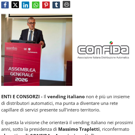
Food
Service
e
tutte
le
novità
del
comparto
Horeca.
ENTI E CONSORZI -
Il
vending italiano
non è più un insieme
di distributori automatici, ma punta a diventare una rete
capillare di servizi presente sull'intero territorio.
È questa la visione che orienterà il vending italiano nei prossimi
anni, sotto la presidenza di
Massimo Trapletti
, riconfermato