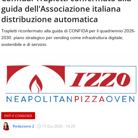
aggiornamenti
guida dell'Associazione italiana
CONTATTI
quotidiani
su
distribuzione automatica
temi
come
Trapletti riconfermato alla guida di CONFIDA per il quadriennio 2026-
ospitalità,
2030: piano strategico per vending come infrastruttura digitale,
ristorazione,
sostenibile e di servizio.
food
&
beverage,
catering
e
articoli
quotidiani
sul
mondo
dell'alimentazione,
dei
ENTI E CONSORZI
consumi
fuoricasa,
Redazione 2
15 Giu 2026 - 16:29
del