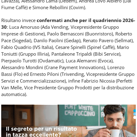
Lavazza), Alessandro Lama (Dedem), Andrea Lovo Albiero (Dal
Fiume Caffè) e Simone Rebollini (Covim).
Risultano invece
confermati anche per il quadriennio 2026-
30
: Luca Amoruso (Ada Vending, Vicepresidente Gruppo
Imprese di Gestione), Paolo Bernasconi (Buonristoro), Roberto
Pace (Sogedai), Danilo Paolini (Gedap), Renato Pavero (Sellmat),
Fabio Quadrio (IVS Italia), Cesare Spinelli (Spinel Caffè), Mario
Toniutti (Gruppo Illiria), Pantaleone Tripaldi (Bibi Service),
Pierpaolo Turotti (Ovdamatic), Luca Alemanni (Evoca),
Alessandro Mondini (Crane Payment Innovations), Lorenzo
Bassi (Flo) ed Ernesto Piloni (Trivending, Vicepresidente Gruppo
Servizi e Commercializzazione), infine Fabrizio Nicosia (Perfetti
Van Melle, Vice Presidente Gruppo Prodotti per la distribuzione
automatica).