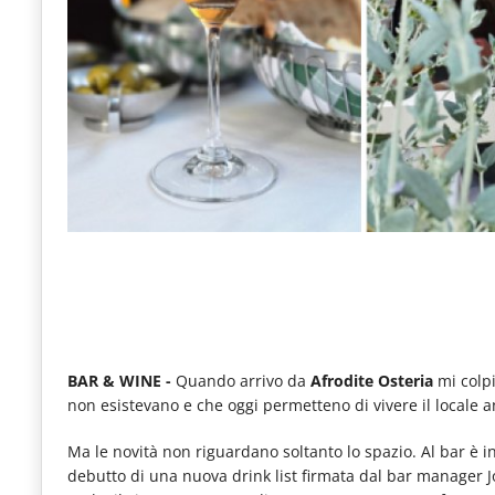
e
articoli
quotidiani
sul
mondo
dell'alimentazione,
dei
consumi
fuoricasa,
del
Food
BAR & WINE -
Quando arrivo da
Afrodite Osteria
mi colpi
non esistevano e che oggi permetteno di vivere il locale a
Service
e
Ma le novità non riguardano soltanto lo spazio. Al bar è in
debutto di una nuova drink list firmata dal bar manager Jo
tutte