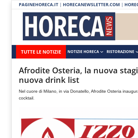
PAGINEHORECA.IT
|
HORECANEWSLETTER.COM
|
HOREC
Notizie HORECA
Horecanews.it
Notizie
TUTTE LE NOTIZIE
NOTIZIE HORECA
RISTORAZIONE
Ristorazione
-
Horeca
-
Ospitalità
Afrodite Osteria, la nuova sta
Il
nuova drink list
Distribuzione
portale
Nel cuore di Milano, in via Donatello, Afrodite Osteria inaug
del
Prodotti | Dispensa Horeca
cocktail.
canale
Eventi
Horeca
e
RUBRICHE
del