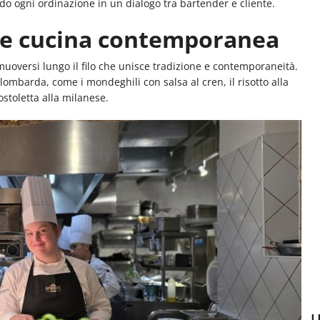
do ogni ordinazione in un dialogo tra bartender e cliente.
e e cucina contemporanea
uoversi lungo il filo che unisce tradizione e contemporaneità.
 lombarda, come i mondeghili con salsa al cren, il risotto alla
costoletta alla milanese.
U