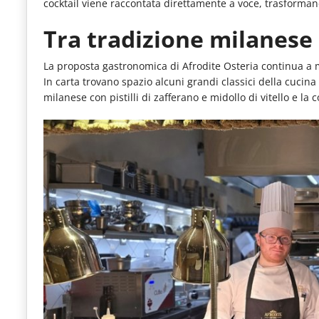
cocktail viene raccontata direttamente a voce, trasforman
le
Tra tradizione milanes
novità
del
La proposta gastronomica di Afrodite Osteria continua a m
comparto
In carta trovano spazio alcuni grandi classici della cucina
milanese con pistilli di zafferano e midollo di vitello e la 
Horeca.