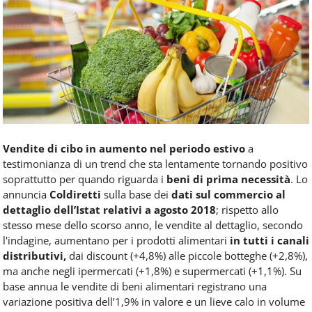
Food
Service
e
tutte
le
novità
del
comparto
Horeca.
Vendite di cibo in aumento nel periodo estivo
a
testimonianza di un trend che sta lentamente tornando positivo
soprattutto per quando riguarda i
beni di prima necessità
. Lo
annuncia
Coldiretti
sulla base dei
dati sul commercio al
dettaglio dell’Istat relativi a agosto 2018
; rispetto allo
stesso mese dello scorso anno, le vendite al dettaglio, secondo
l'indagine, aumentano per i prodotti alimentari
in tutti i canali
distributivi,
dai discount (+4,8%) alle piccole botteghe (+2,8%),
ma anche negli ipermercati (+1,8%) e supermercati (+1,1%). Su
base annua le vendite di beni alimentari registrano una
variazione positiva dell’1,9% in valore e un lieve calo in volume