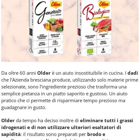
Food
Service
e
tutte
le
novità
del
comparto
Horeca.
Da oltre 60 anni
Older
è un aiuto insostituibile in cucina. I
dadi
che l’Azienda bresciana produce, utilizzando solo materie prime
selezionate, sono l’ingrediente prezioso che trasforma una
semplice pietanza in un piatto saporito e gustoso. Un aiuto
pratico che ci permette di risparmiare tempo prezioso ma
guadagnare in gusto.
Older
da tempo ha deciso inoltre di
eliminare tutti i grassi
idrogenati e di non utilizzare ulteriori esaltatori di
sapidità
: il risultato sono preparati per
brodo e