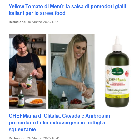
Yellow Tomato di Menù: la salsa di pomodori gialli
italiani per lo street food
Redazione
30 Marzo 2026 15:21
CHEFMania di Olitalia, Cavada e Ambrosini
presentano l'olio extravergine in bottiglia
squeezable
Redazione
26 Marzo 2026 10:41