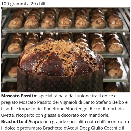
100 grammi a 20 chili.
Moscato Passito:
specialità nata dall’unione tra il dolce e
pregiato Moscato Passito dei Vignaioli di Santo Stefano Belbo e
il soffice impasto del Panettone Albertengo. Ricco di morbida
uvetta, ricoperto con glassa e decorato con mandorle.
Brachetto d’Acqui:
una grande specialità nata dall’incontro tra
il dolce e profumato Brachetto d’Acqui Docg Giulio Cocchi e il