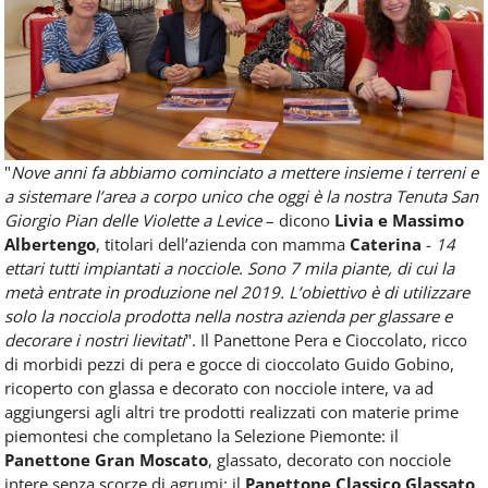
"
Nove anni fa abbiamo cominciato a mettere insieme i terreni e
a sistemare l’area a corpo unico che oggi è la nostra Tenuta San
Giorgio Pian delle Violette a Levice
– dicono
Livia e Massimo
Albertengo
, titolari dell’azienda con mamma
Caterina
-
14
ettari tutti impiantati a nocciole. Sono 7 mila piante, di cui la
metà entrate in produzione nel 2019. L’obiettivo è di utilizzare
solo la nocciola prodotta nella nostra azienda per glassare e
decorare i nostri lievitati
".
Il Panettone Pera e Cioccolato, ricco
di morbidi pezzi di pera e gocce di cioccolato Guido Gobino,
ricoperto con glassa e decorato con nocciole intere, va ad
aggiungersi agli altri tre prodotti realizzati con materie prime
piemontesi che completano la Selezione Piemonte: il
Panettone Gran Moscato
, glassato, decorato con nocciole
intere senza scorze di agrumi; il
Panettone Classico Glassato
,