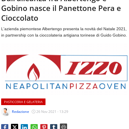
aggiornamenti
Gobino nasce il Panettone Pera e
CONTATTI
quotidiani
su
Cioccolato
temi
come
L'azienda piemontese Albertengo presenta la novità del Natale 2021,
ospitalità,
in partnership con la cioccolateria artigiana torinese di Guido Gobino.
ristorazione,
food
&
beverage,
catering
e
articoli
quotidiani
sul
mondo
dell'alimentazione,
PASTICCERIA E GELATERIA
dei
consumi
Redazione
26 Nov 2021 - 13:29
fuoricasa,
del