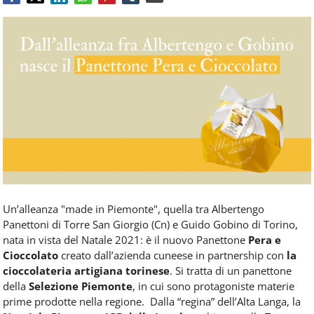
Food
Service
e
tutte
le
novità
del
comparto
Horeca.
Un’alleanza "made in Piemonte", quella tra Albertengo
Panettoni di Torre San Giorgio (Cn) e Guido Gobino di Torino,
nata in vista del Natale 2021: è il nuovo Panettone
Pera e
Cioccolato
creato dall’azienda cuneese in partnership con
la
cioccolateria artigiana torinese
. Si tratta di un panettone
della
Selezione Piemonte
, in cui sono protagoniste materie
prime prodotte nella regione.
Dalla “regina” dell’Alta Langa, la