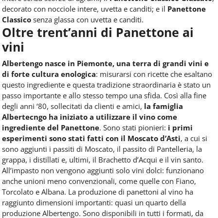
decorato con nocciole intere, uvetta e canditi; e il
Panettone
Classico
senza glassa con uvetta e canditi.
Oltre trent’anni di Panettone ai
vini
Albertengo nasce in Piemonte, una terra di grandi vini e
di forte cultura enologica
: misurarsi con ricette che esaltano
questo ingrediente e questa tradizione straordinaria è stato un
passo importante e allo stesso tempo una sfida. Così alla fine
degli anni ‘80, sollecitati da clienti e amici,
la famiglia
Albertecngo ha iniziato a utilizzare il vino come
ingrediente del Panettone
. Sono stati pionieri:
i primi
esperimenti sono stati fatti con il Moscato d’Asti
, a cui si
sono aggiunti i passiti di Moscato, il passito di Pantelleria, la
grappa, i distillati e, ultimi, il Brachetto d’Acqui e il vin santo.
All’impasto non vengono aggiunti solo vini dolci: funzionano
anche unioni meno convenzionali, come quelle con Fiano,
Torcolato e Albana. La produzione di panettoni al vino ha
raggiunto dimensioni importanti: quasi un quarto della
produzione Albertengo. Sono disponibili in tutti i formati, da