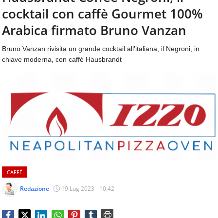
aggiornamenti
cocktail con caffè Gourmet 100%
CONTATTI
quotidiani
su
Arabica firmato Bruno Vanzan
temi
come
Bruno Vanzan rivisita un grande cocktail all’italiana, il Negroni, in
ospitalità,
chiave moderna, con caffè Hausbrandt
ristorazione,
food
&
beverage,
catering
e
articoli
quotidiani
sul
mondo
dell'alimentazione,
CAFFÈ
dei
consumi
Redazione
19 Lug 2023 - 10:42
fuoricasa,
del