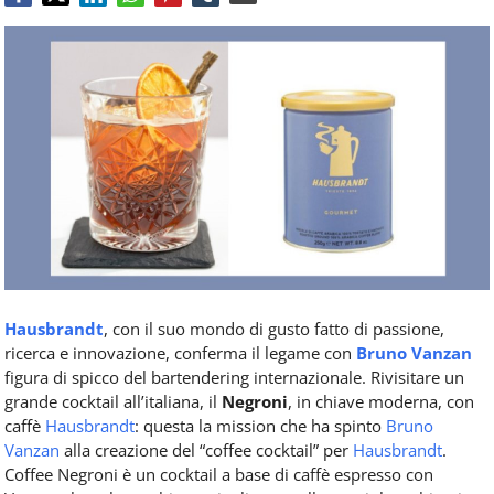
Food
Service
e
tutte
le
novità
del
comparto
Horeca.
Hausbrandt
, con il suo mondo di gusto fatto di passione,
ricerca e innovazione, conferma il legame con
Bruno Vanzan
figura di spicco del bartendering internazionale. Rivisitare un
grande cocktail all’italiana, il
Negroni
, in chiave moderna, con
caffè
Hausbrandt
: questa la mission che ha spinto
Bruno
Vanzan
alla creazione del “coffee cocktail” per
Hausbrandt
.
Coffee Negroni è un cocktail a base di caffè espresso con