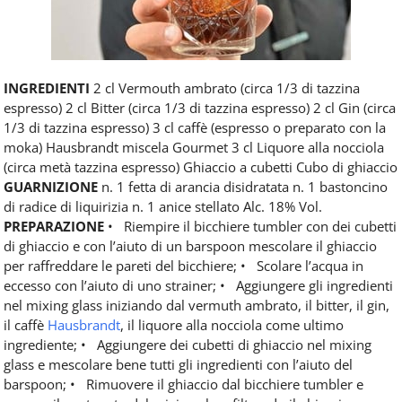
INGREDIENTI
2 cl Vermouth ambrato (circa 1/3 di tazzina
espresso) 2 cl Bitter (circa 1/3 di tazzina espresso) 2 cl Gin (circa
1/3 di tazzina espresso) 3 cl caffè (espresso o preparato con la
moka) Hausbrandt miscela Gourmet 3 cl Liquore alla nocciola
(circa metà tazzina espresso) Ghiaccio a cubetti Cubo di ghiaccio
GUARNIZIONE
n. 1 fetta di arancia disidratata n. 1 bastoncino
di radice di liquirizia n. 1 anice stellato Alc. 18% Vol.
PREPARAZIONE
• Riempire il bicchiere tumbler con dei cubetti
di ghiaccio e con l’aiuto di un barspoon mescolare il ghiaccio
per raffreddare le pareti del bicchiere; • Scolare l’acqua in
eccesso con l’aiuto di uno strainer; • Aggiungere gli ingredienti
nel mixing glass iniziando dal vermuth ambrato, il bitter, il gin,
il caffè
Hausbrandt
, il liquore alla nocciola come ultimo
ingrediente; • Aggiungere dei cubetti di ghiaccio nel mixing
glass e mescolare bene tutti gli ingredienti con l’aiuto del
barspoon; • Rimuovere il ghiaccio dal bicchiere tumbler e