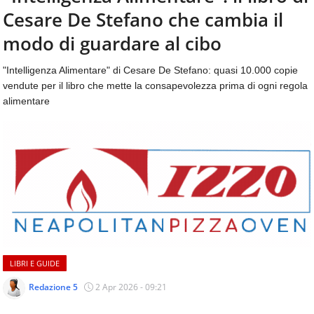
aggiornamenti
Cesare De Stefano che cambia il
CONTATTI
quotidiani
su
modo di guardare al cibo
temi
come
"Intelligenza Alimentare" di Cesare De Stefano: quasi 10.000 copie
ospitalità,
vendute per il libro che mette la consapevolezza prima di ogni regola
ristorazione,
alimentare
food
&
beverage,
catering
e
articoli
quotidiani
sul
mondo
dell'alimentazione,
dei
LIBRI E GUIDE
consumi
fuoricasa,
Redazione 5
2 Apr 2026 - 09:21
del