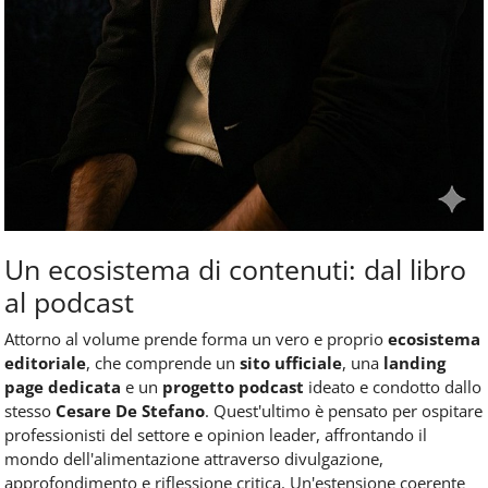
Un ecosistema di contenuti: dal libro
al podcast
Attorno al volume prende forma un vero e proprio
ecosistema
editoriale
, che comprende un
sito ufficiale
, una
landing
page dedicata
e un
progetto podcast
ideato e condotto dallo
stesso
Cesare De Stefano
. Quest'ultimo è pensato per ospitare
professionisti del settore e opinion leader, affrontando il
mondo dell'alimentazione attraverso divulgazione,
approfondimento e riflessione critica. Un'estensione coerente