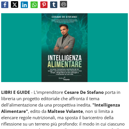
Food
Service
e
tutte
le
novità
del
comparto
Horeca.
LIBRI E GUIDE
- L'imprenditore
Cesare De Stefano
porta in
libreria un progetto editoriale che affronta il tema
dell'alimentazione da una prospettiva inedita.
"Intelligenza
Alimentare"
, edito da
Maltese Volante
, non si limita a
elencare regole nutrizionali, ma sposta il baricentro della
riflessione su un terreno più profondo: il modo in cui ciascuno