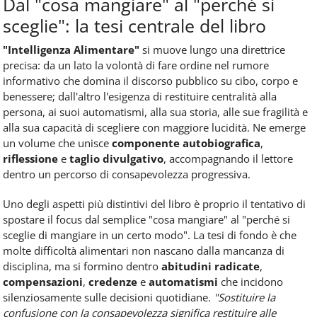
Dal "cosa mangiare" al "perché si
sceglie": la tesi centrale del libro
"Intelligenza Alimentare"
si muove lungo una direttrice
precisa: da un lato la volontà di fare ordine nel rumore
informativo che domina il discorso pubblico su cibo, corpo e
benessere; dall'altro l'esigenza di restituire centralità alla
persona, ai suoi automatismi, alla sua storia, alle sue fragilità e
alla sua capacità di scegliere con maggiore lucidità. Ne emerge
un volume che unisce
componente autobiografica
,
riflessione
e
taglio divulgativo
, accompagnando il lettore
dentro un percorso di consapevolezza progressiva.
Uno degli aspetti più distintivi del libro è proprio il tentativo di
spostare il focus dal semplice "cosa mangiare" al "perché si
sceglie di mangiare in un certo modo". La tesi di fondo è che
molte difficoltà alimentari non nascano dalla mancanza di
disciplina, ma si formino dentro
abitudini radicate
,
compensazioni
,
credenze
e
automatismi
che incidono
silenziosamente sulle decisioni quotidiane.
"Sostituire la
confusione con la consapevolezza significa restituire alle