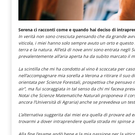
Serena ci racconti come e quando hai deciso di intrapre
In verità non sono cresciuta pensando che da grande avrei
viticola, i miei hanno solo sempre avuto un orto e questo
terra e la natura. All’età di nove anni sono entrata negli S
prevalentemente all’aria aperta ha da subito marcato il mi
La scintilla che mi ha condotto al vino è scoccata per cas
nell’accompagnare mia sorella a Verona a ritirare il suo di
orientata per Scienze Forestali, prospettiva che pensavo 
air”, ma fui scoraggiata in tal senso da chi mi faceva pre
Notai che Scienze Matematiche Naturali proponeva il cor
ancora l’Università di Agraria) anche se prevedeva un test
L’alternativa suggerita dai miei era quella di provare ad 
trovarmi a dover intraprendere quella strada mi spinse a p
Alla fine l’esame andò bene e la mia passione per la vitic