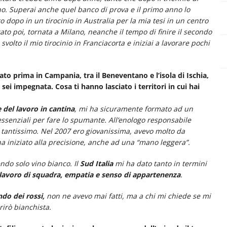
ano. Superai anche quel banco di prova e il primo anno lo
o dopo in un tirocinio in Australia per la mia tesi in un centro
to poi, tornata a Milano, neanche il tempo di finire il secondo
volto il mio tirocinio in Franciacorta e iniziai a lavorare pochi
ato prima in Campania, tra il Beneventano e l’isola di Ischia,
sei impegnata. Cosa ti hanno lasciato i territori in cui hai
e del lavoro in cantina
, mi ha sicuramente formato ad un
 essenziali per fare lo spumante. All’enologo responsabile
 tantissimo. Nel 2007 ero giovanissima, avevo molto da
ha iniziato alla precisione, anche ad una “mano leggera”.
ndo solo vino bianco. Il
Sud Italia
mi ha dato tanto in termini
, lavoro di squadra, empatia e senso di appartenenza
.
do dei rossi,
non ne avevo mai fatti, ma a chi mi chiede se mi
irò bianchista.