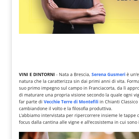
le
novità
del
comparto
Horeca.
VINI E DINTORNI
- Nata a Brescia,
Serena Gusmeri
è un’e
natura che la caratterizza sin dai primi anni di vita. Form
suo primo impegno sul campo in Franciacorta, da lì app
di maturare una propria visione secondo la quale ogni vig
far parte di
Vecchie Terre di Montefili
in Chianti Classico
cambiandone il volto e la filosofia produttiva.
L’abbiamo intervistata per ripercorrere insieme le tappe d
focus dalla cantina alle vigne e all’ecosistema in cui sono 