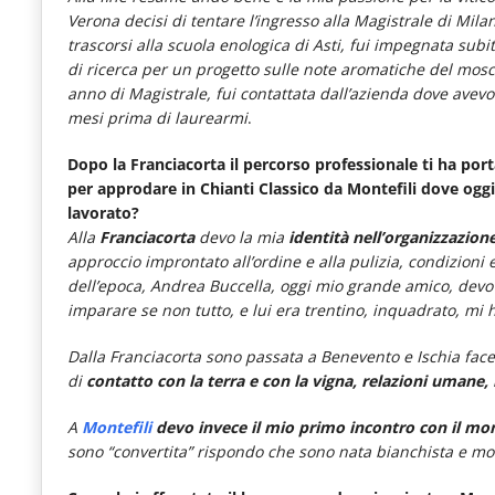
Verona decisi di tentare l’ingresso alla Magistrale di Mil
trascorsi alla scuola enologica di Asti, fui impegnata subit
di ricerca per un progetto sulle note aromatiche del mosca
anno di Magistrale, fui contattata dall’azienda dove avevo s
mesi prima di laurearmi
.
Dopo la Franciacorta il percorso professionale ti ha port
per approdare in Chianti Classico da Montefili dove oggi 
lavorato?
Alla
Franciacorta
devo la mia
identità nell’organizzazion
approccio improntato all’ordine e alla pulizia, condizioni
dell’epoca, Andrea Buccella, oggi mio grande amico, devo
imparare se non tutto, e lui era trentino, inquadrato, mi 
Dalla Franciacorta sono passata a Benevento e Ischia face
di
contatto con la terra e con la vigna, relazioni umane
A
Montefili
devo invece il mio primo incontro con il mon
sono “convertita” rispondo che sono nata bianchista e mor