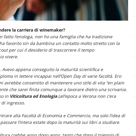
ndere la carriera di winemaker?
 fatto l’enologa, non ho una famiglia che ha tradizione
 ha favorito sin da bambina un contatto molto stretto con la
cout per cui il desiderio di trascorrere il tempo
o vivere.
o. Avevo appena conseguito la maturità scientifica e
ploma in lettere incappai nell’Open Day di varie facoltà. Ero
mi avrebbe consentito di mantenere uno stile di vita “en plain
sente che sarei finita comunque a lavorare dietro una scrivania.
so in
Viticoltura ed Enologia
(all’epoca a Verona non c’era
 di ingresso.
entrare alla Facoltà di Economia e Commercio, ma solo l’idea di
assare l’intera estate dopo la maturità sui libri a studiare.
oltura crebbe anno dopo anno, tanto che dopo il triennio di