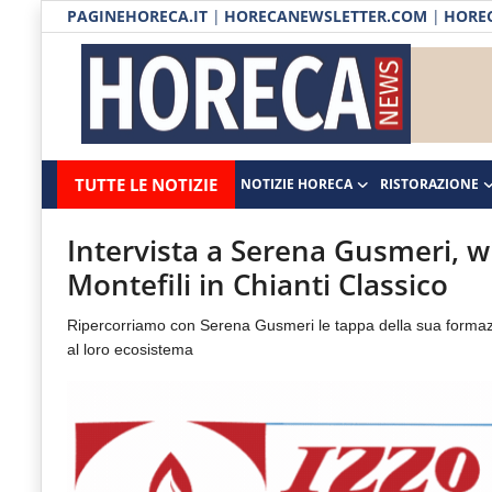
PAGINEHORECA.IT
|
HORECANEWSLETTER.COM
|
HOREC
Notizie HORECA
Horecanews.it
Notizie
TUTTE LE NOTIZIE
NOTIZIE HORECA
RISTORAZIONE
Ristorazione
-
Horeca
-
Ospitalità
Intervista a Serena Gusmeri, w
Il
Montefili in Chianti Classico
Distribuzione
portale
Ripercorriamo con Serena Gusmeri le tappa della sua formazio
del
Prodotti | Dispensa Horeca
al loro ecosistema
canale
Eventi
Horeca
e
RUBRICHE
del