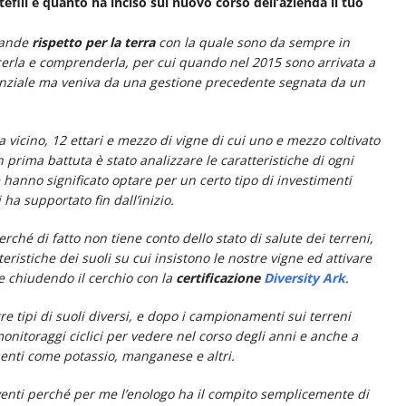
efili e quanto ha inciso sul nuovo corso dell’azienda il tuo
grande
rispetto per la terra
con la quale sono da sempre in
scerla e comprenderla, per cui quando nel 2015 sono arrivata a
tenziale ma veniva da una gestione precedente segnata da un
 vicino, 12 ettari e mezzo di vigne di cui uno e mezzo coltivato
 prima battuta è stato analizzare le caratteristiche di ogni
e hanno significato optare per un certo tipo di investimenti
 ha supportato fin dall’inizio.
rché di fatto non tiene conto dello stato di salute dei terreni,
eristiche dei suoli su cui insistono le nostre vigne ed attivare
te chiudendo il cerchio con la
certificazione
Diversity Ark
.
tipi di suoli diversi, e dopo i campionamenti sui terreni
di monitoraggi ciclici per vedere nel corso degli anni e anche a
menti come potassio, manganese e altri.
rventi perché per me l’enologo ha il compito semplicemente di