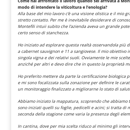
Come hai affrontato il lavoro quando sei arrivata a Mont
modo di intendere la viticoltura e l’enologia?
Alla base del mio lavoro c’è una visione olistica e il mio 
stretto contatto. Per me è inevitabile desiderare di cono
Montefili intuii subito che l’azienda aveva un grande po
certo senso di stanchezza.
Ho iniziato ad esplorare questa realtà osservandola più da
a cabernet sauvignon e 11 a sangiovese. Il mio obiettivo in
singola vigna e dei relativi suoli. Ovviamente le mie scelt
anziché per altri e devo dire che in questo la proprietà mi
Ho preferito mettere da parte la certificazione biologica pe
e mi sono focalizzata sulla zonazione per definire le caratt
un monitoraggio finalizzato a migliorarne lo stato di salu
Abbiamo iniziato la mappatura, scoprendo che abbiamo tre 
sono iniziati quelli su foglie, pedicelli e acini; si tratta 
seconda della stagione come varia la presenza degli ele
In cantina, dove per mia scelta riduco al minimo gli inte