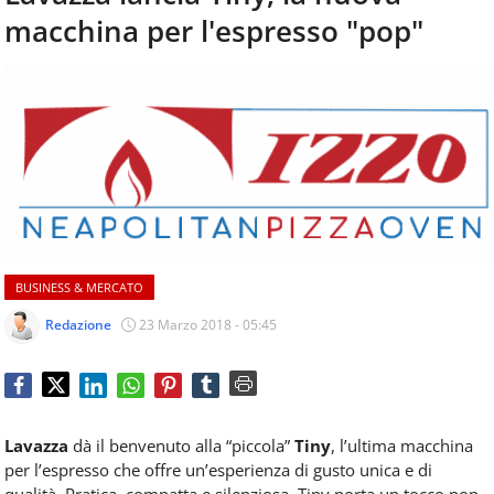
aggiornamenti
macchina per l'espresso "pop"
CONTATTI
quotidiani
su
temi
come
ospitalità,
ristorazione,
food
&
beverage,
catering
e
BUSINESS & MERCATO
articoli
quotidiani
Redazione
23 Marzo 2018 - 05:45
sul
mondo
dell'alimentazione,
dei
consumi
Lavazza
dà il benvenuto alla “piccola”
Tiny
, l’ultima macchina
fuoricasa,
per l’espresso che offre un’esperienza di gusto unica e di
del
qualità. Pratica, compatta e silenziosa, Tiny porta un tocco pop