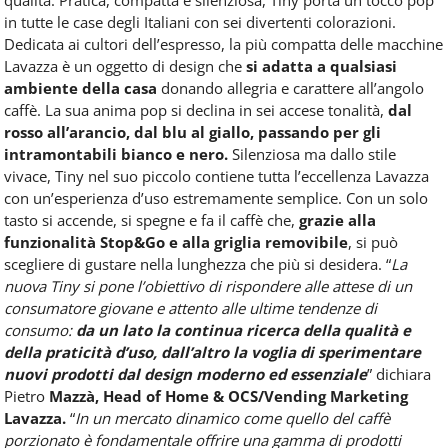
Food
in tutte le case degli Italiani con sei divertenti colorazioni.
Service
Dedicata ai cultori dell’espresso, la più compatta delle macchine
e
Lavazza è un oggetto di design che
si adatta a qualsiasi
tutte
ambiente della casa
donando allegria e carattere all’angolo
le
novità
caffè. La sua anima pop si declina in sei accese tonalità,
dal
del
rosso all’arancio, dal blu al giallo, passando per gli
comparto
intramontabili bianco e nero.
Silenziosa ma dallo stile
Horeca.
vivace, Tiny nel suo piccolo contiene tutta l’eccellenza Lavazza
con un’esperienza d’uso estremamente semplice. Con un solo
tasto si accende, si spegne e fa il caffè che,
grazie alla
funzionalità Stop&Go e alla griglia removibile
, si può
scegliere di gustare nella lunghezza che più si desidera. “
La
nuova Tiny si pone l’obiettivo di rispondere alle attese di un
consumatore giovane e attento alle ultime tendenze di
consumo:
da un lato la continua ricerca della qualità e
della praticità d’uso, dall’altro la voglia di sperimentare
nuovi prodotti dal design moderno
ed essenziale
” dichiara
Pietro
Mazzà, Head of Home & OCS/Vending Marketing
Lavazza.
“
In un mercato dinamico come quello del caffè
porzionato è fondamentale offrire una gamma di prodotti