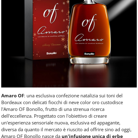
Amaro OF
: una esclusiva confezione natalizia sui toni del
Bordeaux con delicati fiocchi di neve color oro custodisce
l'Amaro OF Bonollo, frutto di una strenua ricerca
dell'eccellenza. Progettato con l'obiettivo di creare
un'esperienza sensoriale nuova, esclusiva ed appagante,
diversa da quanto il mercato è riuscito ad offrire sino ad oggi,
Amaro OF Bonollo nasce da
un'infusione unica di erbe