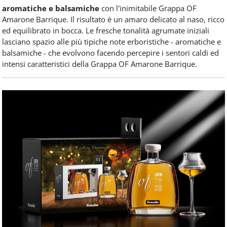
aromatiche e balsamiche
con l'inimitabile Grappa OF
Amarone Barrique. Il risultato è un amaro delicato al naso, ricco
ed equilibrato in bocca. Le fresche tonalità agrumate iniziali
lasciano spazio alle più tipiche note erboristiche - aromatiche e
balsamiche - che evolvono facendo percepire i sentori caldi ed
intensi caratteristici della Grappa OF Amarone Barrique.