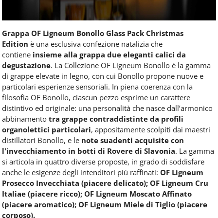
Grappa OF Ligneum Bonollo Glass Pack Christmas
Edition
è una esclusiva confezione natalizia che
contiene
insieme alla grappa due eleganti calici da
degustazione
. La Collezione OF Ligneum Bonollo è la gamma
di grappe elevate in legno, con cui Bonollo propone nuove e
particolari esperienze sensoriali. In piena coerenza con la
filosofia OF Bonollo, ciascun pezzo esprime un carattere
distintivo ed originale: una personalità che nasce dall’armonico
abbinamento
tra grappe contraddistinte da profili
organolettici particolari
, appositamente scolpiti dai maestri
distillatori Bonollo, e le
note suadenti acquisite con
l'invecchiamento in botti di Rovere di Slavonia
. La gamma
si articola in quattro diverse proposte, in grado di soddisfare
anche le esigenze degli intenditori più raffinati:
OF Ligneum
Prosecco Invecchiata (piacere delicato); OF Ligneum Cru
Italiae (piacere ricco); OF Ligneum Moscato Affinato
(piacere aromatico); OF Ligneum Miele di Tiglio (piacere
corposo).