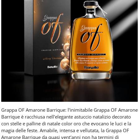
Grappa OF Amarone Barrique: l'inimitabile Grappa OF Amarone
Barrique è racchiusa nell'elegante astuccio natalizio decorato
con stelle e palline di natale color oro che evocano le luci e la
magia delle feste. Amabile, intensa e vellutata, la Grappa OF
Amarone Barrique da quasi vent'anni non ha termini di