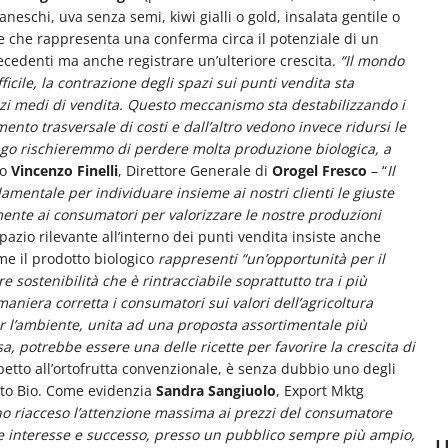
maneschi, uva senza semi, kiwi gialli o gold, insalata gentile o
 e che rappresenta una conferma circa il potenziale di un
ecedenti ma anche registrare un’ulteriore crescita.
“Il mondo
icile,
la contrazione degli spazi sui punti vendita sta
zi medi di vendita. Questo meccanismo sta destabilizzando
i
nto trasversale di costi e dall’altro vedono invece ridursi le
ngo rischieremmo di perdere molta produzione biologica, a
to
Vincenzo Finelli
, Direttore Generale di
Orogel Fresco
– “
Il
mentale per individuare insieme ai nostri clienti le giuste
mente ai consumatori per valorizzare le nostre produzioni
pazio rilevante all’interno dei punti vendita insiste anche
e il prodotto biologico
rappresenti “un’opportunità per il
sostenibilità che è rintracciabile soprattutto tra i più
aniera corretta i consumatori sui valori dell’agricoltura
r l’ambiente, unita ad una proposta assortimentale più
a, potrebbe essere una delle ricette per favorire la crescita di
petto all’ortofrutta convenzionale, è senza dubbio uno degli
to Bio. Come evidenzia
Sandra Sangiuolo
, Export Mktg
nno riacceso l’attenzione massima ai prezzi del consumatore
ere interesse e successo, presso un pubblico sempre più ampio,
U