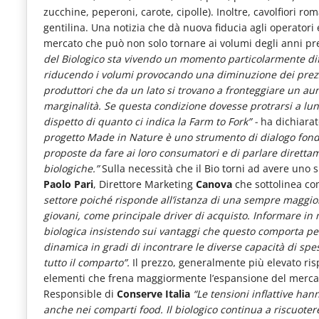
le
zucchine, peperoni, carote, cipolle). Inoltre, cavolfiori ro
gentilina. Una notizia che dà nuova fiducia agli operatori
novità
mercato che può non solo tornare ai volumi degli anni pr
del
del Biologico sta vivendo un momento particolarmente diff
riducendo i volumi provocando una diminuzione dei prez
comparto
produttori che da un lato si trovano a fronteggiare un aume
Horeca.
marginalità.
Se questa condizione dovesse protrarsi a lu
dispetto di quanto ci indica la Farm to Fork” -
ha dichiara
progetto Made in Nature è uno strumento di dialogo fonda
proposte da fare ai loro consumatori e di parlare diretta
biologiche.”
Sulla necessità che il Bio torni ad avere uno s
Paolo Pari
, Direttore Marketing
Canova
che sottolinea com
settore poiché risponde all’istanza di una sempre maggiore 
giovani, come principale driver di acquisto. Informare in m
biologica insistendo sui vantaggi che questo comporta pe
dinamica in gradi di incontrare le diverse capacità di spes
tutto il comparto”.
Il prezzo, generalmente più elevato ris
elementi che frena maggiormente l’espansione del merca
Responsible di
Conserve Italia
“Le tensioni inflattive ha
anche nei comparti food.
Il biologico continua a riscuot