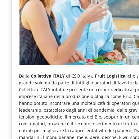
e
articoli
quotidiani
sul
mondo
dell'alimentazione,
dei
consumi
Dalla
Collettiva ITALY
di CSO Italy a
Fruit Logistica
, che 
grande volontà da parte di tutti gli operatori di favorire la
fuoricasa,
Collettiva ITALY infatti è presente un corner dedicato al 
del
imprese italiane della produzione biologica come Brio, Can
hanno potuto incontrare una molteplicità di operatori qualifi
Food
leadership, ostacolato dagli anni di pandemia, dalle grav
Service
tensioni geopolitiche. Il mercato del Bio, seppur in un co
consumatori, prova ne è il recente inserimento di frutta e v
e
entrati per migliorare la rappresentatività del paniere, l’Is
tutte
mandarini, limoni, banane, mele, pere, pesche, kiwi) no