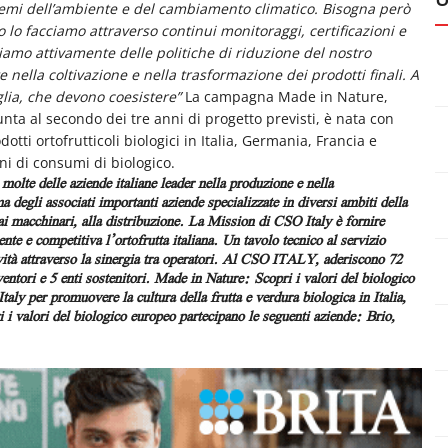
 temi dell’ambiente e del cambiamento climatico. Bisogna però
o lo facciamo attraverso continui monitoraggi, certificazioni e
uiamo attivamente delle politiche di riduzione del nostro
nella coltivazione e nella trasformazione dei prodotti finali. A
lia, che devono coesistere”
La campagna Made in Nature,
unta al secondo dei tre anni di progetto previsti, è nata con
tti ortofrutticoli biologici in Italia, Germania, Francia e
i di consumi di biologico.
 molte delle aziende italiane leader nella produzione e nella
degli associati importanti aziende specializzate in diversi ambiti della
e, ai macchinari, alla distribuzione. La Mission di CSO Italy è fornire
ente e competitiva l’ortofrutta italiana. Un tavolo tecnico al servizio
tività attraverso la sinergia tra operatori. Al CSO ITALY, aderiscono 72
ventori e 5 enti sostenitori.
Made in Nature
:
Scopri i valori del biologico
ly per promuovere la cultura della frutta e verdura biologica in Italia,
 i valori del biologico europeo partecipano le seguenti aziende:
Brio,