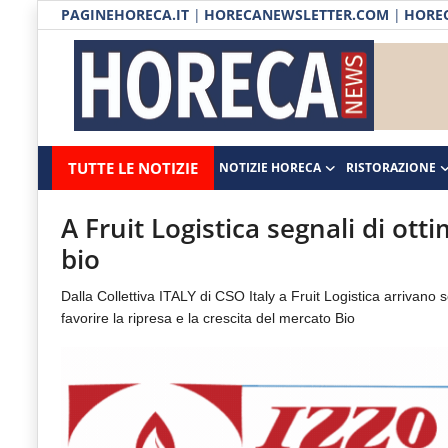
PAGINEHORECA.IT
|
HORECANEWSLETTER.COM
|
HOREC
Notizie HORECA
Horecanews.it
Notizie
TUTTE LE NOTIZIE
NOTIZIE HORECA
RISTORAZIONE
Ristorazione
-
Horeca
-
Ospitalità
A Fruit Logistica segnali di ott
Il
bio
Distribuzione
portale
Dalla Collettiva ITALY di CSO Italy a Fruit Logistica arrivano s
del
Prodotti | Dispensa Horeca
favorire la ripresa e la crescita del mercato Bio
canale
Eventi
Horeca
e
RUBRICHE
del