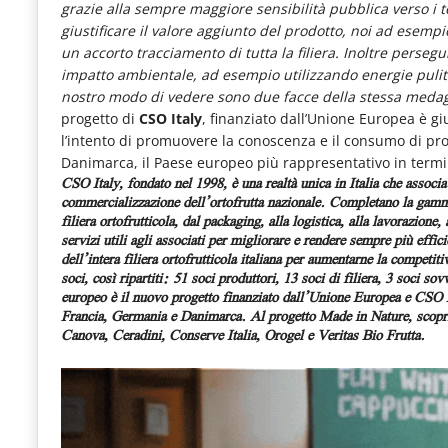
grazie alla sempre maggiore sensibilità pubblica verso i
giustificare il valore aggiunto del prodotto, noi ad esempi
un accorto tracciamento di tutta la filiera. Inoltre perseg
impatto ambientale, ad esempio utilizzando energie pulite 
nostro modo di vedere sono due facce della stessa medag
progetto di
CSO Italy
, finanziato dall’Unione Europea è gi
l’intento di promuovere la conoscenza e il consumo di prodo
Danimarca, il Paese europeo più rappresentativo in termin
CSO Italy, fondato nel 1998, è una realtà unica in Italia che associa
commercializzazione dell’ortofrutta nazionale. Completano la gamma 
filiera ortofrutticola, dal packaging, alla logistica, alla lavorazion
servizi utili agli associati per migliorare e rendere sempre più effici
dell’intera filiera ortofrutticola italiana per aumentarne la competi
soci, così ripartiti: 51 soci produttori, 13 soci di filiera, 3 soci sov
europeo
è il nuovo progetto finanziato dall’Unione Europea e CSO Ita
Francia, Germania e Danimarca.
Al progetto Made in Nature, scopri
Canova, Ceradini, Conserve Italia, Orogel e Veritas Bio Frutta.