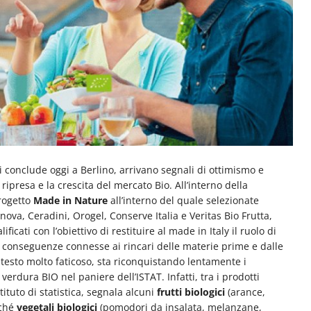
si conclude oggi a Berlino, arrivano segnali di ottimismo e
 ripresa e la crescita del mercato Bio. All’interno della
progetto
Made in Nature
all’interno del quale selezionate
ova, Ceradini, Orogel, Conserve Italia e Veritas Bio Frutta,
cati con l’obiettivo di restituire al made in Italy il ruolo di
i conseguenze connesse ai rincari delle materie prime e dalle
ntesto molto faticoso, sta riconquistando lentamente i
erdura BIO nel paniere dell’ISTAT. Infatti, tra i prodotti
tituto di statistica, segnala alcuni
frutti biologici
(arance,
nché
vegetali biologici
(pomodori da insalata, melanzane,