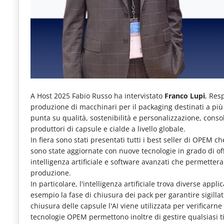
e
articoli
quotidiani
sul
mondo
dell'alimentazione,
A Host 2025 Fabio Russo ha intervistato
Franco Lupi
, Res
dei
produzione di macchinari per il packaging destinati a più s
punta su qualità, sostenibilità e personalizzazione, consol
consumi
produttori di capsule e cialde a livello globale.
fuoricasa,
In fiera sono stati presentati tutti i best seller di OPEM
sono state aggiornate con nuove tecnologie in grado di of
del
intelligenza artificiale e software avanzati che permettera
Food
produzione.
Service
In particolare, l'intelligenza artificiale trova diverse appl
esempio la fase di chiusura dei pack per garantire sigill
e
chiusura delle capsule l'AI viene utilizzata per verificar
tutte
tecnologie OPEM permettono inoltre di gestire qualsiasi ti