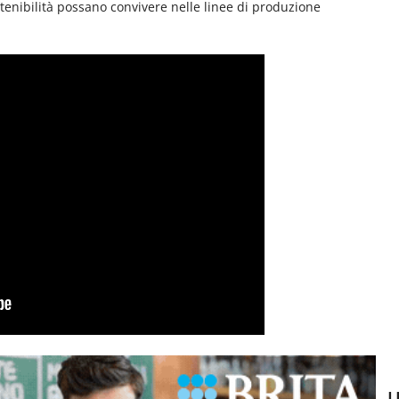
tenibilità possano convivere nelle linee di produzione
U