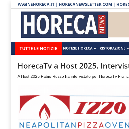
PAGINEHORECA.IT
|
HORECANEWSLETTER.COM
|
HOREC
Notizie HORECA
Horecanews.it
Notizie
TUTTE LE NOTIZIE
NOTIZIE HORECA
RISTORAZIONE
Ristorazione
-
Horeca
-
Ospitalità
HorecaTv a Host 2025. Intervi
Il
Distribuzione
A Host 2025 Fabio Russo ha intervistato per HorecaTv Fran
portale
del
Prodotti | Dispensa Horeca
canale
Eventi
Horeca
e
RUBRICHE
del