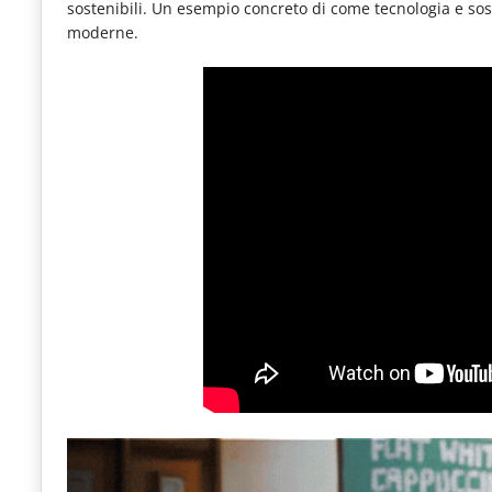
sostenibili. Un esempio concreto di come tecnologia e sos
le
moderne.
novità
del
comparto
Horeca.